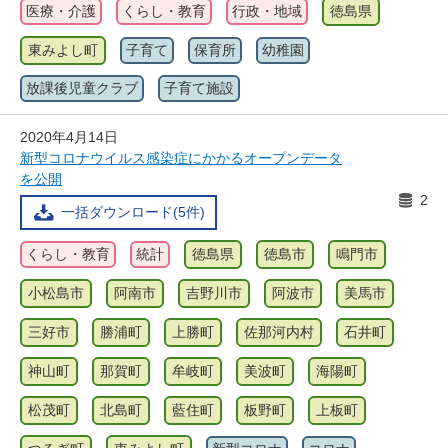
医療・介護
くらし・教育
行政・地域
徳島県
東みよし町
子育て
保育所
幼稚園
放課後児童クラブ
子育て施設
2020年4月14日
新型コロナウイルス感染症にかかるオープンデータ
を公開
2
一括ダウンロード(5件)
くらし・教育
統計
徳島県
徳島市
鳴門市
小松島市
阿南市
吉野川市
阿波市
美馬市
三好市
勝浦町
上勝町
佐那河内村
石井町
神山町
那賀町
牟岐町
美波町
海陽町
松茂町
北島町
藍住町
板野町
上板町