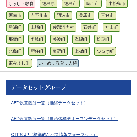
くらし・教育
徳島県
徳島市
鳴門市
小松島市
阿南市
吉野川市
阿波市
美馬市
三好市
勝浦町
上勝町
佐那河内村
石井町
神山町
那賀町
牟岐町
美波町
海陽町
松茂町
北島町
藍住町
板野町
上板町
つるぎ町
東みよし町
いじめ，教育，人権
データセットグループ
AED設置箇所一覧（推奨データセット）
AED設置箇所一覧（自治体標準オープンデータセット）
GTFS-JP（標準的なバス情報フォーマット）