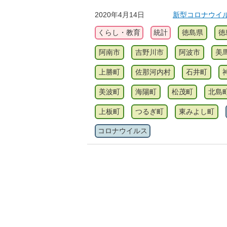
2020年4月14日
新型コロナウイ
くらし・教育
統計
徳島県
徳
阿南市
吉野川市
阿波市
美
上勝町
佐那河内村
石井町
美波町
海陽町
松茂町
北島
上板町
つるぎ町
東みよし町
コロナウイルス