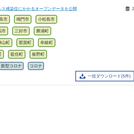
ルス感染症にかかるオープンデータを公開
島市
鳴門市
小松島市
馬市
三好市
勝浦町
神山町
那賀町
牟岐町
町
藍住町
板野町
新型コロナ
コロナ
一括ダウンロード(5件)