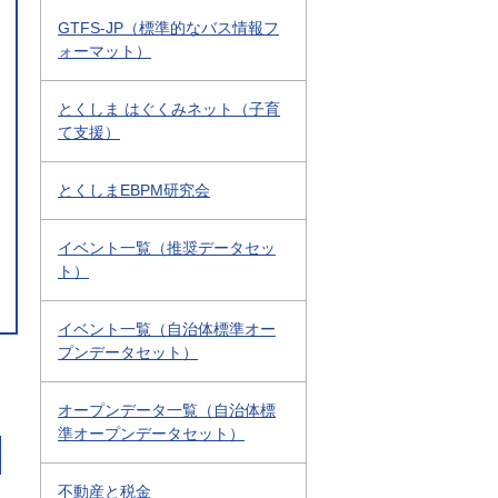
GTFS-JP（標準的なバス情報フ
ォーマット）
とくしま はぐくみネット（子育
て支援）
とくしまEBPM研究会
イベント一覧（推奨データセッ
ト）
イベント一覧（自治体標準オー
プンデータセット）
オープンデータ一覧（自治体標
準オープンデータセット）
不動産と税金