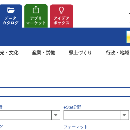
光・文化
産業・労働
県土づくり
行政・地域
野
eStat分野
グ
フォーマット