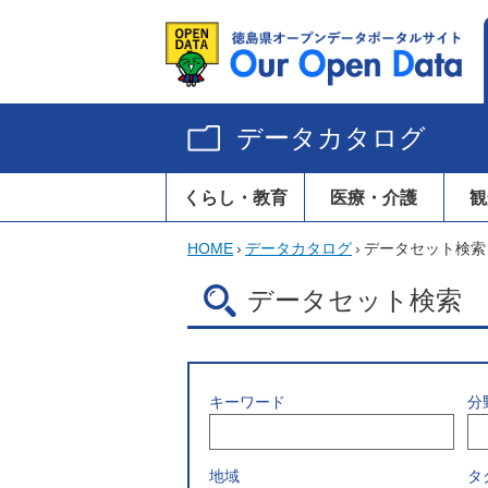
データカタログ
くらし・教育
医療・介護
観
HOME
›
データカタログ
›
データセット検索
データセット検索
キーワード
分
地域
タ