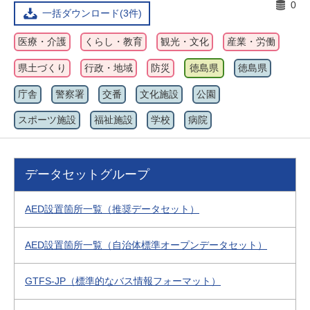
0
一括ダウンロード(3件)
医療・介護
くらし・教育
観光・文化
産業・労働
県土づくり
行政・地域
防災
徳島県
徳島県
庁舎
警察署
交番
文化施設
公園
スポーツ施設
福祉施設
学校
病院
データセットグループ
AED設置箇所一覧（推奨データセット）
AED設置箇所一覧（自治体標準オープンデータセット）
GTFS-JP（標準的なバス情報フォーマット）