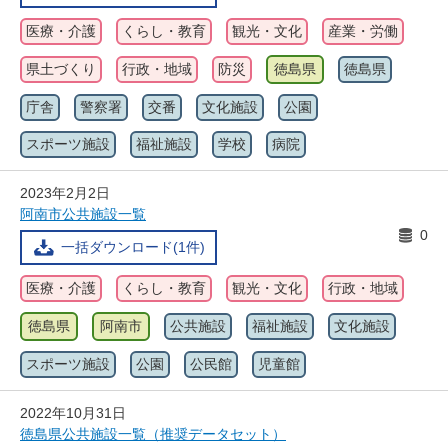
医療・介護
くらし・教育
観光・文化
産業・労働
県土づくり
行政・地域
防災
徳島県
徳島県
庁舎
警察署
交番
文化施設
公園
スポーツ施設
福祉施設
学校
病院
2023年2月2日
阿南市公共施設一覧
0
一括ダウンロード(1件)
医療・介護
くらし・教育
観光・文化
行政・地域
徳島県
阿南市
公共施設
福祉施設
文化施設
スポーツ施設
公園
公民館
児童館
2022年10月31日
徳島県公共施設一覧（推奨データセット）