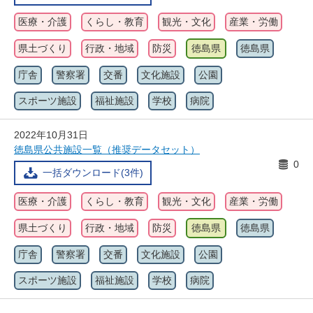
医療・介護
くらし・教育
観光・文化
産業・労働
県土づくり
行政・地域
防災
徳島県
徳島県
庁舎
警察署
交番
文化施設
公園
スポーツ施設
福祉施設
学校
病院
2022年10月31日
徳島県公共施設一覧（推奨データセット）
0
一括ダウンロード(3件)
医療・介護
くらし・教育
観光・文化
産業・労働
県土づくり
行政・地域
防災
徳島県
徳島県
庁舎
警察署
交番
文化施設
公園
スポーツ施設
福祉施設
学校
病院