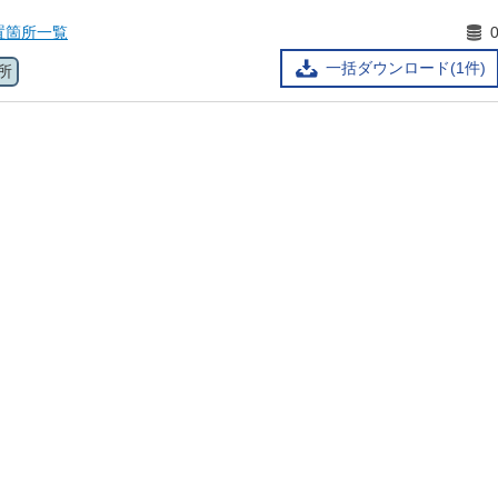
置箇所一覧
一括ダウンロード(1件)
所