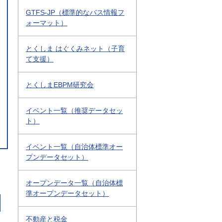
GTFS-JP（標準的なバス情報フ
ォーマット）
とくしま はぐくみネット（子育
て支援）
とくしまEBPM研究会
イベント一覧（推奨データセッ
ト）
イベント一覧（自治体標準オー
プンデータセット）
オープンデータ一覧（自治体標
準オープンデータセット）
不動産と税金