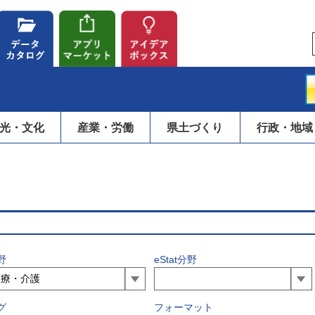
光・文化
産業・労働
県土づくり
行政・地域
野
eStat分野
グ
フォーマット