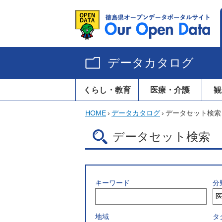
データカタログ
くらし・教育
医療・介護
観
HOME
›
データカタログ
›
データセット検索
データセット検索
キーワード
分
地域
タ