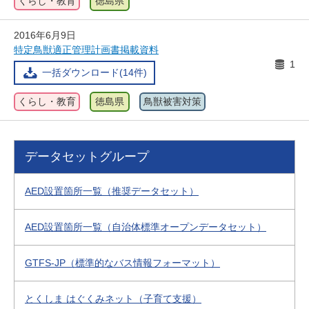
くらし・教育
徳島県
2016年6月9日
特定鳥獣適正管理計画書掲載資料
1
一括ダウンロード(14件)
くらし・教育
徳島県
鳥獣被害対策
データセットグループ
AED設置箇所一覧（推奨データセット）
AED設置箇所一覧（自治体標準オープンデータセット）
GTFS-JP（標準的なバス情報フォーマット）
とくしま はぐくみネット（子育て支援）