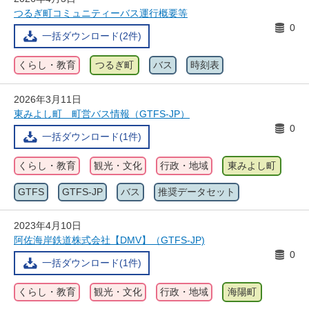
つるぎ町コミュニティーバス運行概要等
0
一括ダウンロード(2件)
くらし・教育
つるぎ町
バス
時刻表
2026年3月11日
東みよし町 町営バス情報（GTFS-JP）
0
一括ダウンロード(1件)
くらし・教育
観光・文化
行政・地域
東みよし町
GTFS
GTFS-JP
バス
推奨データセット
2023年4月10日
阿佐海岸鉄道株式会社【DMV】（GTFS-JP)
0
一括ダウンロード(1件)
くらし・教育
観光・文化
行政・地域
海陽町