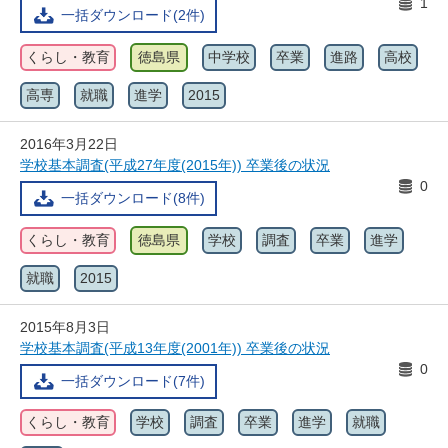
1
一括ダウンロード(2件)
くらし・教育
徳島県
中学校
卒業
進路
高校
高専
就職
進学
2015
2016年3月22日
学校基本調査(平成27年度(2015年)) 卒業後の状況
0
一括ダウンロード(8件)
くらし・教育
徳島県
学校
調査
卒業
進学
就職
2015
2015年8月3日
学校基本調査(平成13年度(2001年)) 卒業後の状況
0
一括ダウンロード(7件)
くらし・教育
学校
調査
卒業
進学
就職