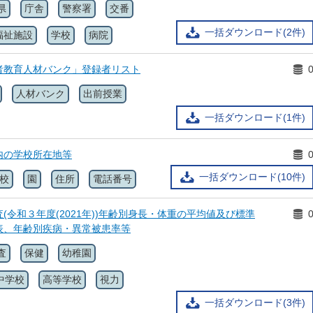
県
庁舎
警察署
交番
一括ダウンロード(2件)
福祉施設
学校
病院
者教育人材バンク」登録者リスト
人材バンク
出前授業
一括ダウンロード(1件)
内の学校所在地等
一括ダウンロード(10件)
校
園
住所
電話番号
(令和３年度(2021年))年齢別身長・体重の平均値及び標準
表、年齢別疾病・異常被患率等
査
保健
幼稚園
中学校
高等学校
視力
一括ダウンロード(3件)