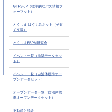
GTFS-JP（標準的なバス情報フ
ォーマット）
とくしま はぐくみネット（子育
て支援）
とくしまEBPM研究会
イベント一覧（推奨データセッ
ト）
イベント一覧（自治体標準オー
プンデータセット）
オープンデータ一覧（自治体標
準オープンデータセット）
不動産と税金