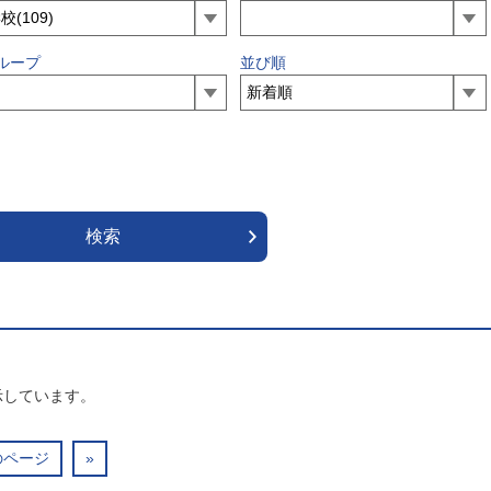
ループ
並び順
示しています。
のページ
»