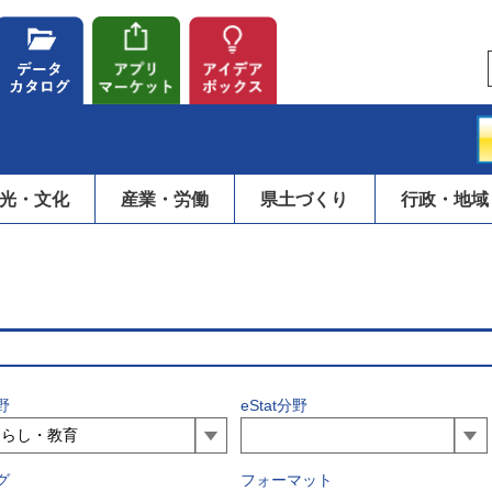
光・文化
産業・労働
県土づくり
行政・地域
野
eStat分野
グ
フォーマット