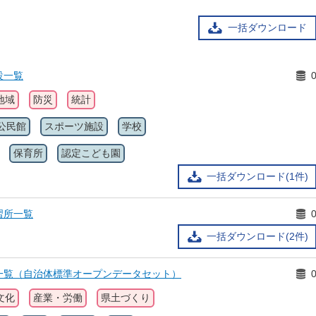
一括ダウンロード
設一覧
地域
防災
統計
公民館
スポーツ施設
学校
保育所
認定こども園
一括ダウンロード(1件)
習所一覧
一括ダウンロード(2件)
一覧（自治体標準オープンデータセット）
文化
産業・労働
県土づくり