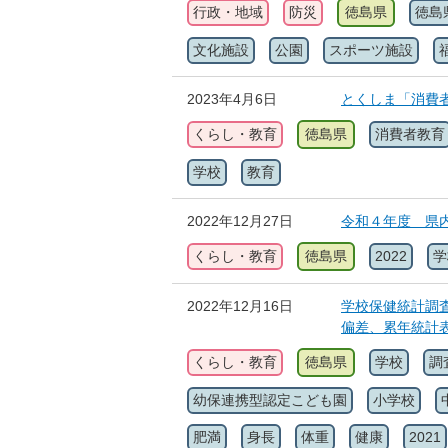
行政・地域
防災
徳島県
徳島
文化施設
公園
スポーツ施設
2023年4月6日
とくしま「消費
くらし・教育
徳島県
消費者教育
学校
教育
2022年12月27日
令和４年度 県
くらし・教育
徳島県
2022
学
2022年12月16日
学校保健統計調査
偏差、累年統計
くらし・教育
徳島県
学校
調
幼保連携型認定こども園
小学校
肥満
身長
体重
健康
2021