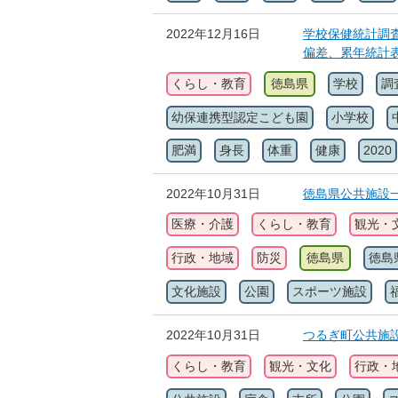
2022年12月16日
学校保健統計調査
偏差、累年統計
くらし・教育
徳島県
学校
調
幼保連携型認定こども園
小学校
肥満
身長
体重
健康
2020
2022年10月31日
徳島県公共施設
医療・介護
くらし・教育
観光・
行政・地域
防災
徳島県
徳島
文化施設
公園
スポーツ施設
2022年10月31日
つるぎ町公共施
くらし・教育
観光・文化
行政・