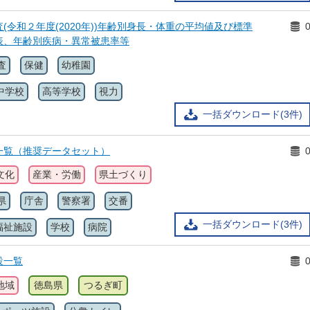
(令和２年度(2020年))年齢別身長・体重の平均値及び標準
表、年齢別疾病・異常被患率等
査
保健
幼稚園
中学校
高等学校
視力
一括ダウンロード(3件)
一覧（推奨データセット）
文化
産業・労働
県土づくり
県
庁舎
警察署
交番
一括ダウンロード(3件)
福祉施設
学校
病院
設一覧
地域
徳島県
つるぎ町