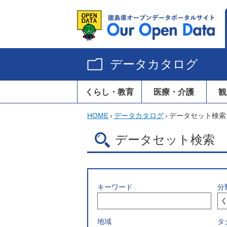
データカタログ
くらし・教育
医療・介護
観
HOME
›
データカタログ
›
データセット検索
データセット検索
キーワード
分
地域
タ