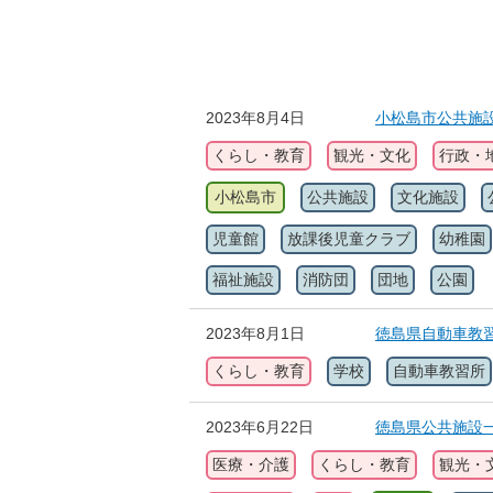
2023年8月4日
小松島市公共施
くらし・教育
観光・文化
行政・
小松島市
公共施設
文化施設
児童館
放課後児童クラブ
幼稚園
福祉施設
消防団
団地
公園
2023年8月1日
徳島県自動車教
くらし・教育
学校
自動車教習所
2023年6月22日
徳島県公共施設
医療・介護
くらし・教育
観光・