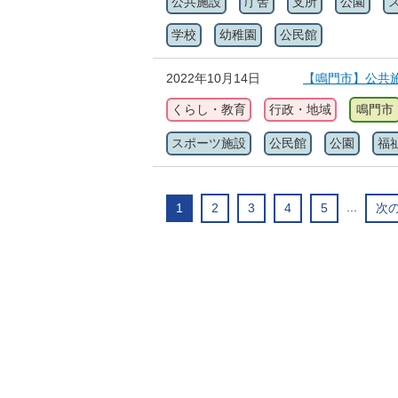
公共施設
庁舎
支所
公園
学校
幼稚園
公民館
2022年10月14日
【鳴門市】公共
くらし・教育
行政・地域
鳴門市
スポーツ施設
公民館
公園
福
...
1
2
3
4
5
次