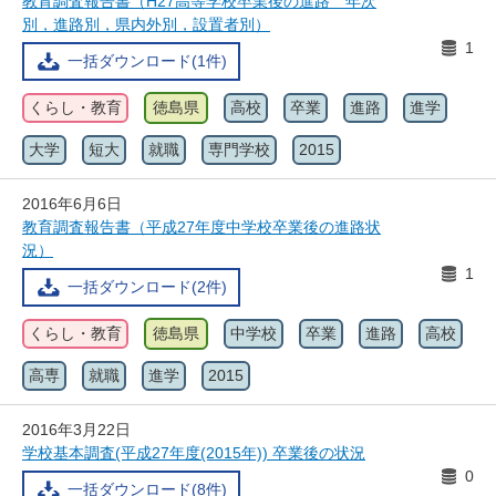
教育調査報告書（H27高等学校卒業後の進路 年次
別，進路別，県内外別，設置者別）
1
一括ダウンロード(1件)
くらし・教育
徳島県
高校
卒業
進路
進学
大学
短大
就職
専門学校
2015
2016年6月6日
教育調査報告書（平成27年度中学校卒業後の進路状
況）
1
一括ダウンロード(2件)
くらし・教育
徳島県
中学校
卒業
進路
高校
高専
就職
進学
2015
2016年3月22日
学校基本調査(平成27年度(2015年)) 卒業後の状況
0
一括ダウンロード(8件)