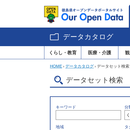
データカタログ
くらし・教育
医療・介護
観
HOME
›
データカタログ
›
データセット検索
データセット検索
キーワード
分
地域
タ