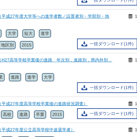
一括ダウンロード(7件)
（平成27年度大学等への進学者数／設置者別・学部別・地
大学
短大
進学
一括ダウンロード(1件)
地区別
2015
（H27高等学校卒業後の進路 年次別，進路別，県内外別，
業
進路
進学
大学
一括ダウンロード(1件)
（平成27年度高等学校卒業後の進路状況調査）
一括ダウンロード(1件)
高校
進路
卒業
2015
（平成27年度公立高等学校中途退学者）