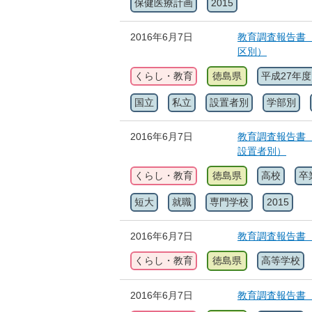
保健医療計画
2015
2016年6月7日
教育調査報告書
区別）
くらし・教育
徳島県
平成27年度
国立
私立
設置者別
学部別
2016年6月7日
教育調査報告書
設置者別）
くらし・教育
徳島県
高校
卒
短大
就職
専門学校
2015
2016年6月7日
教育調査報告書
くらし・教育
徳島県
高等学校
2016年6月7日
教育調査報告書