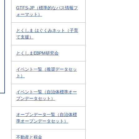
GTFS-JP（標準的なバス情報フ
ォーマット）
とくしま はぐくみネット（子育
て支援）
とくしまEBPM研究会
イベント一覧（推奨データセッ
ト）
イベント一覧（自治体標準オー
プンデータセット）
オープンデータ一覧（自治体標
準オープンデータセット）
不動産と税金