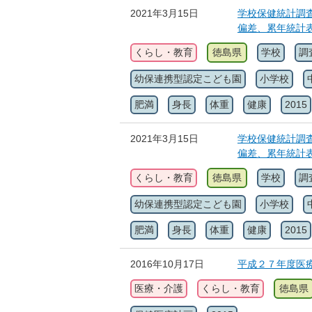
2021年3月15日
学校保健統計調査
偏差、累年統計
くらし・教育
徳島県
学校
調
幼保連携型認定こども園
小学校
肥満
身長
体重
健康
2015
2021年3月15日
学校保健統計調査
偏差、累年統計
くらし・教育
徳島県
学校
調
幼保連携型認定こども園
小学校
肥満
身長
体重
健康
2015
2016年10月17日
平成２７年度医
医療・介護
くらし・教育
徳島県