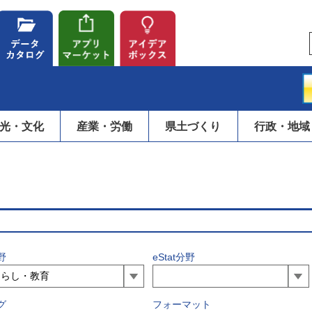
光・文化
産業・労働
県土づくり
行政・地域
野
eStat分野
グ
フォーマット