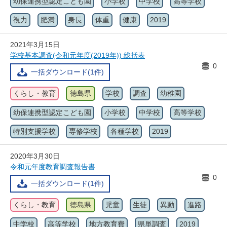
幼保連携型認定こども園
小学校
中学校
高等学校
視力
肥満
身長
体重
健康
2019
2021年3月15日
学校基本調査(令和元年度(2019年)) 総括表
0
一括ダウンロード(1件)
くらし・教育
徳島県
学校
調査
幼稚園
幼保連携型認定こども園
小学校
中学校
高等学校
特別支援学校
専修学校
各種学校
2019
2020年3月30日
令和元年度教育調査報告書
0
一括ダウンロード(1件)
くらし・教育
徳島県
児童
生徒
異動
進路
中学校
高等学校
地方教育費
県単調査
2019