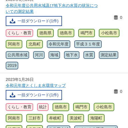
令和元年度公共用水域及び地下水の水質の状況につ
いての測定結果
0
一括ダウンロード(1件)
くらし・教育
徳島県
徳島市
鳴門市
小松島市
阿南市
北島町
令和元年度
平成３１年度
公共用水域
河川
海域
地下水
水質
測定結果
2019
2023年1月26日
令和元年度とくしま水環境マップ
0
一括ダウンロード(1件)
くらし・教育
統計
徳島市
鳴門市
小松島市
阿南市
三好市
牟岐町
美波町
海陽町