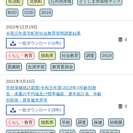
松茂町
北島町
公共用水域
とくしま水環境マップ
BOD
COD
2019
2022年12月19日
令和元年度市町村社会教育実態調査結果
0
一括ダウンロード(1件)
くらし・教育
徳島県
社会教育
調査
2019
図書館
生涯学習
教育委員会
2021年3月15日
学校保健統計調査(令和元年度(2019年))年齢別身
長・体重の平均値及び標準偏差、累年統計表、年齢
別疾病・異常被患率等
0
一括ダウンロード(3件)
くらし・教育
徳島県
学校
調査
保健
幼稚園