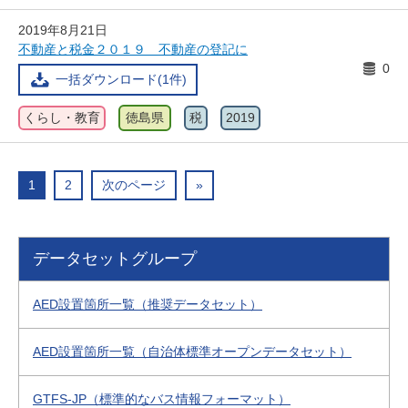
2019年8月21日
不動産と税金２０１９ 不動産の登記に
0
一括ダウンロード(1件)
くらし・教育
徳島県
税
2019
1
2
次のページ
»
データセットグループ
AED設置箇所一覧（推奨データセット）
AED設置箇所一覧（自治体標準オープンデータセット）
GTFS-JP（標準的なバス情報フォーマット）