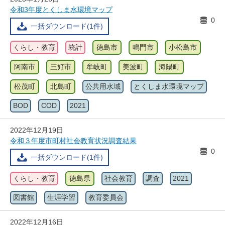
令和3年度とくしま水環境マップ
0
一括ダウンロード(1件)
くらし・教育
統計
徳島市
鳴門市
小松島市
阿南市
三好市
牟岐町
美波町
海陽町
松茂町
北島町
公共用水域
とくしま水環境マップ
BOD
COD
2021
2022年12月19日
令和３年度市町村社会教育状況調査結果
0
一括ダウンロード(1件)
くらし・教育
徳島県
社会教育
調査
2021
図書館
生涯学習
教育委員会
2022年12月16日