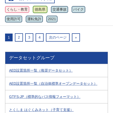
くらし・教育
徳島県
交通事故
バイク
使用許可
運転免許
2021
1
2
3
4
次のページ
»
データセットグループ
AED設置箇所一覧（推奨データセット）
AED設置箇所一覧（自治体標準オープンデータセット）
GTFS-JP（標準的なバス情報フォーマット）
とくしま はぐくみネット（子育て支援）