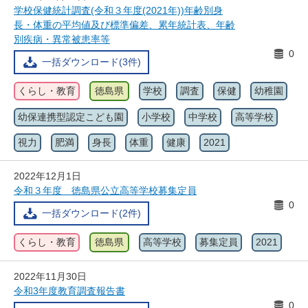
学校保健統計調査(令和３年度(2021年))年齢別身
長・体重の平均値及び標準偏差、累年統計表、年齢
別疾病・異常被患率等
0
一括ダウンロード(3件)
くらし・教育
徳島県
学校
調査
保健
幼稚園
幼保連携型認定こども園
小学校
中学校
高等学校
視力
肥満
身長
体重
健康
2021
2022年12月1日
令和３年度 徳島県公立高等学校募集定員
0
一括ダウンロード(2件)
くらし・教育
徳島県
高等学校
募集定員
2021
2022年11月30日
令和3年度教育調査報告書
0