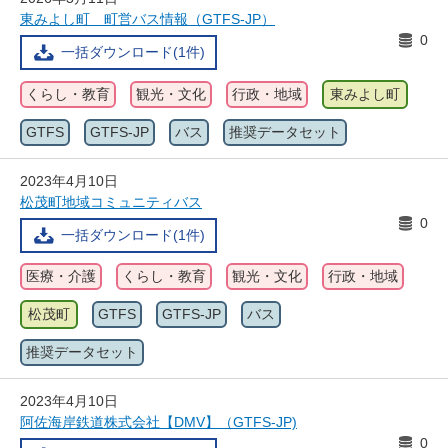
東みよし町 町営バス情報（GTFS-JP）
0
一括ダウンロード(1件)
くらし・教育
観光・文化
行政・地域
東みよし町
GTFS
GTFS-JP
バス
推奨データセット
2023年4月10日
松茂町地域コミュニティバス
0
一括ダウンロード(1件)
医療・介護
くらし・教育
観光・文化
行政・地域
松茂町
GTFS
GTFS-JP
バス
推奨データセット
2023年4月10日
阿佐海岸鉄道株式会社【DMV】（GTFS-JP)
0