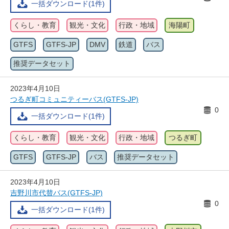
一括ダウンロード(1件)
くらし・教育
観光・文化
行政・地域
海陽町
GTFS
GTFS-JP
DMV
鉄道
バス
推奨データセット
2023年4月10日
つるぎ町コミュニティーバス(GTFS-JP)
0
一括ダウンロード(1件)
くらし・教育
観光・文化
行政・地域
つるぎ町
GTFS
GTFS-JP
バス
推奨データセット
2023年4月10日
吉野川市代替バス(GTFS-JP)
0
一括ダウンロード(1件)