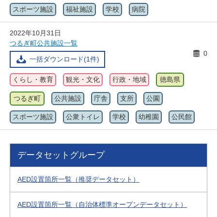
スポーツ施設
福祉施設
学校
病院
2022年10月31日
つるぎ町公共施設一覧
0
一括ダウンロード(1件)
くらし・教育
観光・文化
行政・地域
徳島県
つるぎ町
公共施設
庁舎
支所
公園
スポーツ施設
公衆トイレ
学校
幼稚園
公民館
データセットグループ
AED設置箇所一覧（推奨データセット）
AED設置箇所一覧（自治体標準オープンデータセット）