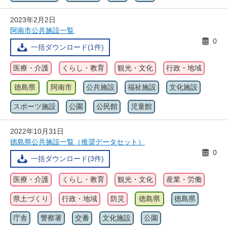
2023年2月2日
阿南市公共施設一覧
0
一括ダウンロード(1件)
医療・介護
くらし・教育
観光・文化
行政・地域
徳島県
阿南市
公共施設
福祉施設
文化施設
スポーツ施設
公園
公民館
児童館
2022年10月31日
徳島県公共施設一覧（推奨データセット）
0
一括ダウンロード(3件)
医療・介護
くらし・教育
観光・文化
産業・労働
県土づくり
行政・地域
防災
徳島県
徳島県
庁舎
警察署
交番
文化施設
公園