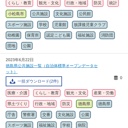
くらし・教育
観光・文化
行政・地域
防災
統計
小松島市
公共施設
文化施設
公民館
スポーツ施設
学校
児童館
放課後児童クラブ
幼稚園
保育所
認定こども園
福祉施設
消防団
団地
公園
2023年6月22日
徳島県公共施設一覧（自治体標準オープンデータセ
ット）
0
一括ダウンロード(2件)
医療・介護
くらし・教育
観光・文化
産業・労働
県土づくり
行政・地域
防災
徳島県
徳島県
庁舎
警察署
交番
文化施設
公園
スポーツ施設
福祉施設
学校
病院