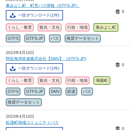
東みよし町 町営バス情報（GTFS-JP）
0
一括ダウンロード(1件)
くらし・教育
観光・文化
行政・地域
東みよし町
GTFS
GTFS-JP
バス
推奨データセット
2023年4月10日
阿佐海岸鉄道株式会社【DMV】（GTFS-JP)
0
一括ダウンロード(1件)
くらし・教育
観光・文化
行政・地域
海陽町
GTFS
GTFS-JP
DMV
鉄道
バス
推奨データセット
2023年4月10日
松茂町地域コミュニティバス
0