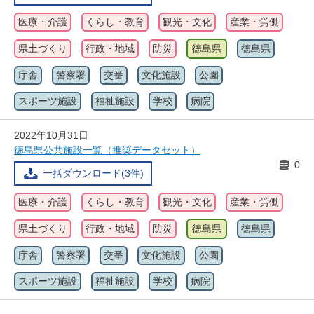
医療・介護
くらし・教育
観光・文化
産業・労働
県土づくり
行政・地域
防災
徳島県
徳島県
庁舎
警察署
交番
文化施設
公園
スポーツ施設
福祉施設
学校
病院
2022年10月31日
徳島県公共施設一覧（推奨データセット）
0
一括ダウンロード(3件)
医療・介護
くらし・教育
観光・文化
産業・労働
県土づくり
行政・地域
防災
徳島県
徳島県
庁舎
警察署
交番
文化施設
公園
スポーツ施設
福祉施設
学校
病院