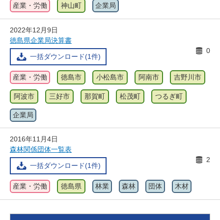
産業・労働
神山町
企業局
2022年12月9日
徳島県企業局決算書
0
一括ダウンロード(1件)
産業・労働
徳島市
小松島市
阿南市
吉野川市
阿波市
三好市
那賀町
松茂町
つるぎ町
企業局
2016年11月4日
森林関係団体一覧表
2
一括ダウンロード(1件)
産業・労働
徳島県
林業
森林
団体
木材