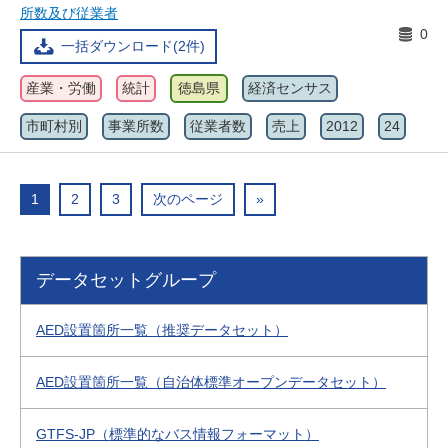
所数及び従業者
0
一括ダウンロード(2件)
産業・労働
統計
徳島県
経済センサス
市町村別
事業所数
従業者数
売上
2012
24
1
2
3
次のページ
»
データセットグループ
AED設置箇所一覧（推奨データセット）
AED設置箇所一覧（自治体標準オープンデータセット）
GTFS-JP（標準的なバス情報フォーマット）