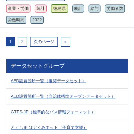
産業・労働
統計
徳島県
統計
給与
労働者数
労働時間
2022
1
2
次のページ
»
データセットグループ
AED設置箇所一覧（推奨データセット）
AED設置箇所一覧（自治体標準オープンデータセット）
GTFS-JP（標準的なバス情報フォーマット）
とくしま はぐくみネット（子育て支援）