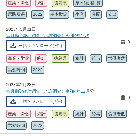
産業・労働
統計
徳島県
県民経済計算
県民所得
2022
基本勘定
生産
分配
支出
2023年3月31日
毎月勤労統計調査（地方調査）令和4年平均
0
一括ダウンロード(7件)
産業・労働
統計
徳島県
統計
給与
労働者数
労働時間
2022
2023年2月28日
毎月勤労統計調査（地方調査）令和4年12月分
0
一括ダウンロード(7件)
産業・労働
統計
徳島県
統計
給与
労働者数
労働時間
2022