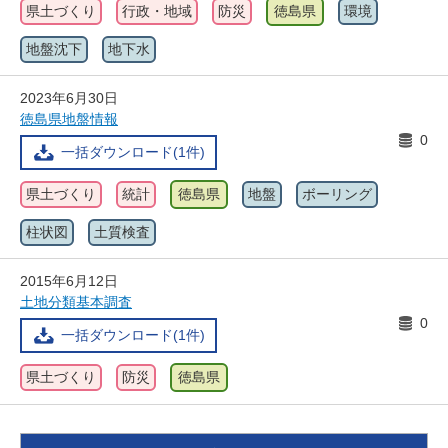
県土づくり
行政・地域
防災
徳島県
環境
地盤沈下
地下水
2023年6月30日
徳島県地盤情報
0
一括ダウンロード(1件)
県土づくり
統計
徳島県
地盤
ボーリング
柱状図
土質検査
2015年6月12日
土地分類基本調査
0
一括ダウンロード(1件)
県土づくり
防災
徳島県