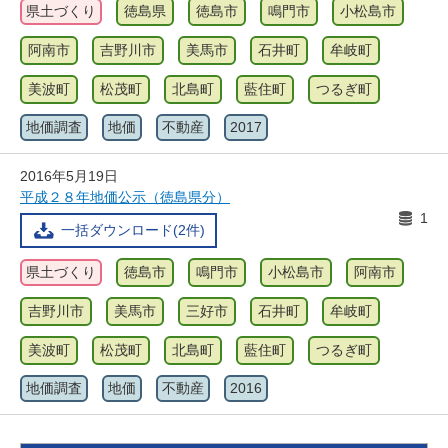
県土づくり
徳島県
徳島市
鳴門市
小松島市
阿南市
吉野川市
美馬市
石井町
牟岐町
美波町
松茂町
北島町
藍住町
つるぎ町
地価調査
地価
不動産
2017
2016年5月19日
平成２８年地価公示（徳島県分）
1
一括ダウンロード(2件)
県土づくり
徳島市
鳴門市
小松島市
阿南市
吉野川市
美馬市
三好市
石井町
牟岐町
美波町
松茂町
北島町
藍住町
つるぎ町
地価調査
地価
不動産
2016