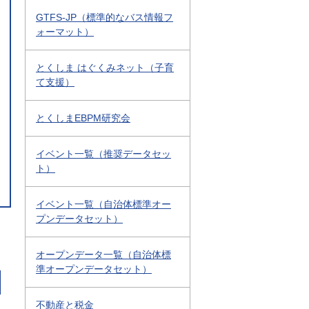
GTFS-JP（標準的なバス情報フ
ォーマット）
とくしま はぐくみネット（子育
て支援）
とくしまEBPM研究会
イベント一覧（推奨データセッ
ト）
イベント一覧（自治体標準オー
プンデータセット）
オープンデータ一覧（自治体標
準オープンデータセット）
不動産と税金