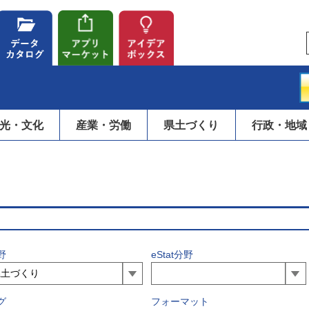
光・文化
産業・労働
県土づくり
行政・地域
野
eStat分野
グ
フォーマット