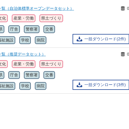
一覧（自治体標準オープンデータセット）
文化
産業・労働
県土づくり
県
庁舎
警察署
交番
一括ダウンロード(2件)
福祉施設
学校
病院
一覧（推奨データセット）
文化
産業・労働
県土づくり
県
庁舎
警察署
交番
一括ダウンロード(3件)
福祉施設
学校
病院