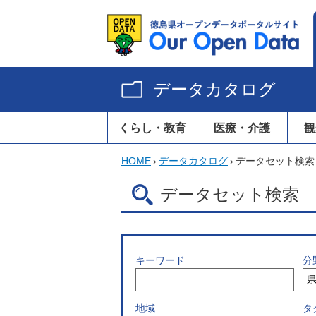
データカタログ
くらし・教育
医療・介護
観
HOME
›
データカタログ
›
データセット検索
データセット検索
キーワード
分
地域
タ