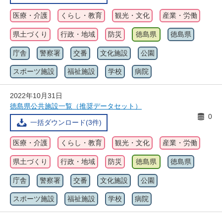
医療・介護
くらし・教育
観光・文化
産業・労働
県土づくり
行政・地域
防災
徳島県
徳島県
庁舎
警察署
交番
文化施設
公園
スポーツ施設
福祉施設
学校
病院
2022年10月31日
徳島県公共施設一覧（推奨データセット）
0
一括ダウンロード(3件)
医療・介護
くらし・教育
観光・文化
産業・労働
県土づくり
行政・地域
防災
徳島県
徳島県
庁舎
警察署
交番
文化施設
公園
スポーツ施設
福祉施設
学校
病院