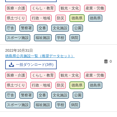
医療・介護
くらし・教育
観光・文化
産業・労働
県土づくり
行政・地域
防災
徳島県
徳島県
庁舎
警察署
交番
文化施設
公園
スポーツ施設
福祉施設
学校
病院
2022年10月31日
徳島県公共施設一覧（推奨データセット）
0
一括ダウンロード(3件)
医療・介護
くらし・教育
観光・文化
産業・労働
県土づくり
行政・地域
防災
徳島県
徳島県
庁舎
警察署
交番
文化施設
公園
スポーツ施設
福祉施設
学校
病院