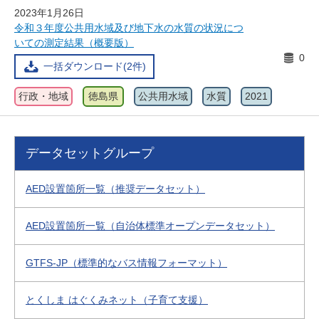
2023年1月26日
令和３年度公共用水域及び地下水の水質の状況につ
いての測定結果（概要版）
0
一括ダウンロード(2件)
行政・地域
徳島県
公共用水域
水質
2021
データセットグループ
AED設置箇所一覧（推奨データセット）
AED設置箇所一覧（自治体標準オープンデータセット）
GTFS-JP（標準的なバス情報フォーマット）
とくしま はぐくみネット（子育て支援）