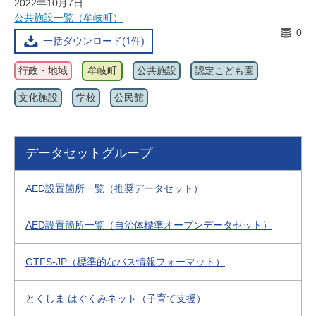
2022年10月7日
公共施設一覧（牟岐町）
0
一括ダウンロード(1件)
行政・地域
牟岐町
公共施設
認定こども園
文化施設
学校
公民館
データセットグループ
AED設置箇所一覧（推奨データセット）
AED設置箇所一覧（自治体標準オープンデータセット）
GTFS-JP（標準的なバス情報フォーマット）
とくしま はぐくみネット（子育て支援）