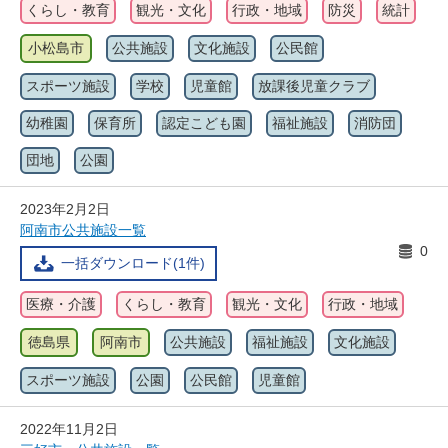
くらし・教育
観光・文化
行政・地域
防災
統計
小松島市
公共施設
文化施設
公民館
スポーツ施設
学校
児童館
放課後児童クラブ
幼稚園
保育所
認定こども園
福祉施設
消防団
団地
公園
2023年2月2日
阿南市公共施設一覧
0
一括ダウンロード(1件)
医療・介護
くらし・教育
観光・文化
行政・地域
徳島県
阿南市
公共施設
福祉施設
文化施設
スポーツ施設
公園
公民館
児童館
2022年11月2日