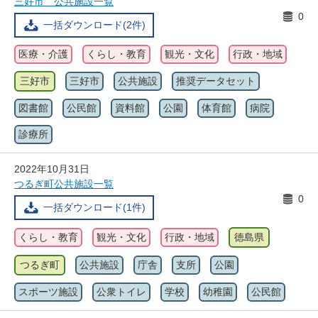
三好市 公共施設一覧
0
一括ダウンロード(2件)
医療・介護
くらし・教育
観光・文化
行政・地域
三好市
三好市
公共施設
推奨データセット
図書館
公民館
資料館
公園
体育館
病院
診療所
2022年10月31日
つるぎ町公共施設一覧
0
一括ダウンロード(1件)
くらし・教育
観光・文化
行政・地域
徳島県
つるぎ町
公共施設
庁舎
支所
公園
スポーツ施設
公衆トイレ
学校
幼稚園
公民館