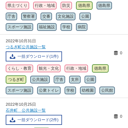
県土づくり
行政・地域
防災
徳島県
徳島県
庁舎
警察署
交番
文化施設
公園
スポーツ施設
福祉施設
学校
病院
2022年10月31日
つるぎ町公共施設一覧
0
一括ダウンロード(1件)
くらし・教育
観光・文化
行政・地域
徳島県
つるぎ町
公共施設
庁舎
支所
公園
スポーツ施設
公衆トイレ
学校
幼稚園
公民館
2022年10月25日
石井町 公共施設一覧
0
一括ダウンロード(2件)