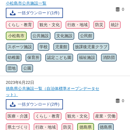
小松島市公共施設一覧
0
一括ダウンロード(1件)
くらし・教育
観光・文化
行政・地域
防災
統計
小松島市
公共施設
文化施設
公民館
スポーツ施設
学校
児童館
放課後児童クラブ
幼稚園
保育所
認定こども園
福祉施設
消防団
団地
公園
2023年6月22日
徳島県公共施設一覧（自治体標準オープンデータセ
ット）
0
一括ダウンロード(2件)
医療・介護
くらし・教育
観光・文化
産業・労働
県土づくり
行政・地域
防災
徳島県
徳島県