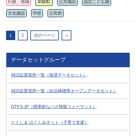
行政・地域
牟岐町
公共施設
認定こども園
文化施設
学校
公民館
1
2
次のページ
»
データセットグループ
AED設置箇所一覧（推奨データセット）
AED設置箇所一覧（自治体標準オープンデータセット）
GTFS-JP（標準的なバス情報フォーマット）
とくしま はぐくみネット（子育て支援）