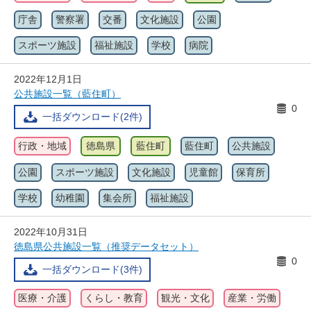
庁舎
警察署
交番
文化施設
公園
スポーツ施設
福祉施設
学校
病院
2022年12月1日
公共施設一覧（藍住町）
0
一括ダウンロード(2件)
行政・地域
徳島県
藍住町
藍住町
公共施設
公園
スポーツ施設
文化施設
児童館
保育所
学校
幼稚園
集会所
福祉施設
2022年10月31日
徳島県公共施設一覧（推奨データセット）
0
一括ダウンロード(3件)
医療・介護
くらし・教育
観光・文化
産業・労働