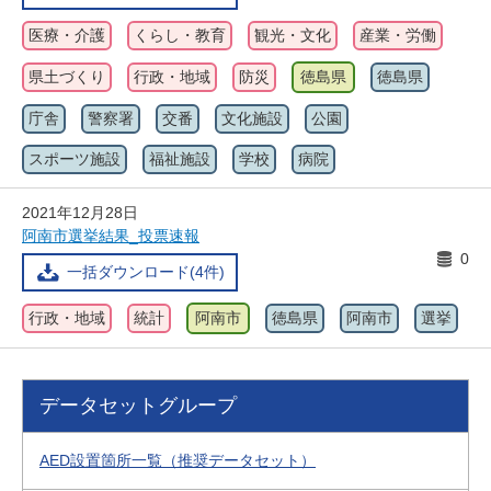
医療・介護
くらし・教育
観光・文化
産業・労働
県土づくり
行政・地域
防災
徳島県
徳島県
庁舎
警察署
交番
文化施設
公園
スポーツ施設
福祉施設
学校
病院
2021年12月28日
阿南市選挙結果_投票速報
0
一括ダウンロード(4件)
行政・地域
統計
阿南市
徳島県
阿南市
選挙
データセットグループ
AED設置箇所一覧（推奨データセット）