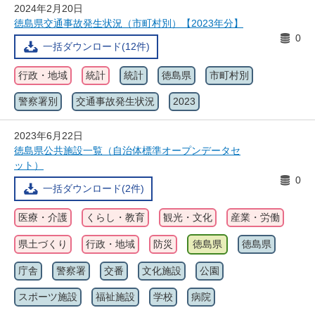
2024年2月20日
徳島県交通事故発生状況（市町村別）【2023年分】
0
一括ダウンロード(12件)
行政・地域
統計
統計
徳島県
市町村別
警察署別
交通事故発生状況
2023
2023年6月22日
徳島県公共施設一覧（自治体標準オープンデータセ
ット）
0
一括ダウンロード(2件)
医療・介護
くらし・教育
観光・文化
産業・労働
県土づくり
行政・地域
防災
徳島県
徳島県
庁舎
警察署
交番
文化施設
公園
スポーツ施設
福祉施設
学校
病院