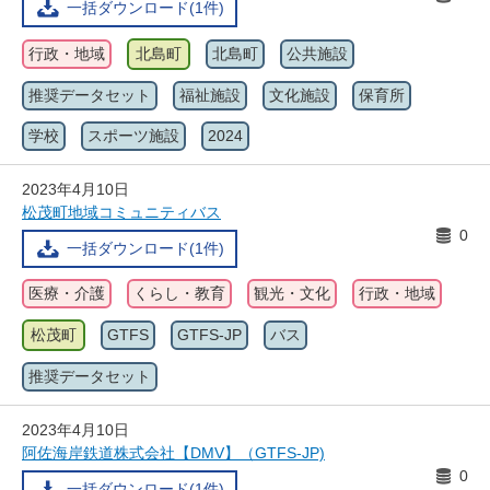
一括ダウンロード(1件)
行政・地域
北島町
北島町
公共施設
推奨データセット
福祉施設
文化施設
保育所
学校
スポーツ施設
2024
2023年4月10日
松茂町地域コミュニティバス
0
一括ダウンロード(1件)
医療・介護
くらし・教育
観光・文化
行政・地域
松茂町
GTFS
GTFS-JP
バス
推奨データセット
2023年4月10日
阿佐海岸鉄道株式会社【DMV】（GTFS-JP)
0
一括ダウンロード(1件)