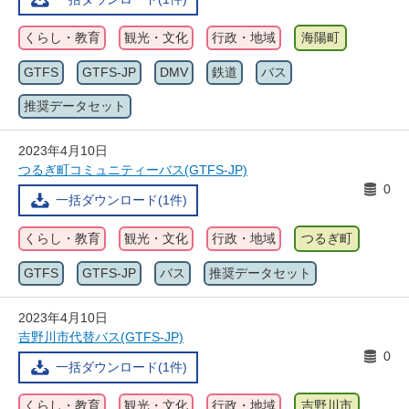
くらし・教育
観光・文化
行政・地域
海陽町
GTFS
GTFS-JP
DMV
鉄道
バス
推奨データセット
2023年4月10日
つるぎ町コミュニティーバス(GTFS-JP)
0
一括ダウンロード(1件)
くらし・教育
観光・文化
行政・地域
つるぎ町
GTFS
GTFS-JP
バス
推奨データセット
2023年4月10日
吉野川市代替バス(GTFS-JP)
0
一括ダウンロード(1件)
くらし・教育
観光・文化
行政・地域
吉野川市