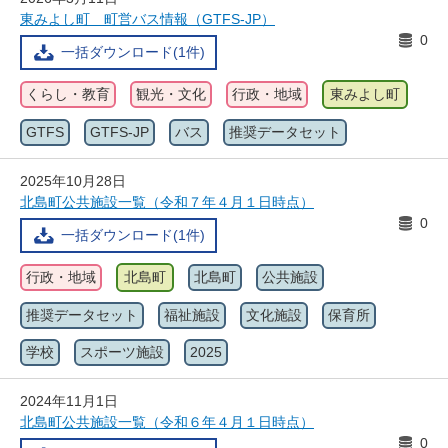
東みよし町 町営バス情報（GTFS-JP）
0
一括ダウンロード(1件)
くらし・教育
観光・文化
行政・地域
東みよし町
GTFS
GTFS-JP
バス
推奨データセット
2025年10月28日
北島町公共施設一覧（令和７年４月１日時点）
0
一括ダウンロード(1件)
行政・地域
北島町
北島町
公共施設
推奨データセット
福祉施設
文化施設
保育所
学校
スポーツ施設
2025
2024年11月1日
北島町公共施設一覧（令和６年４月１日時点）
0