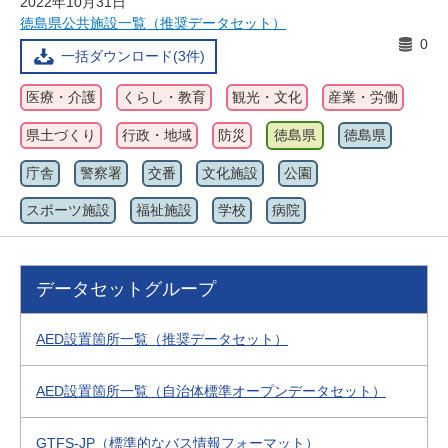
2022年10月31日
徳島県公共施設一覧（推奨データセット）
0
一括ダウンロード(3件)
医療・介護
くらし・教育
観光・文化
産業・労働
県土づくり
行政・地域
防災
徳島県
徳島県
庁舎
警察署
交番
文化施設
公園
スポーツ施設
福祉施設
学校
病院
データセットグループ
AED設置箇所一覧（推奨データセット）
AED設置箇所一覧（自治体標準オープンデータセット）
GTFS-JP（標準的なバス情報フォーマット）