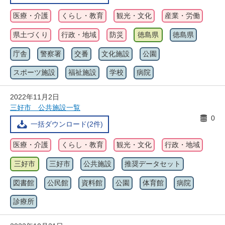
医療・介護
くらし・教育
観光・文化
産業・労働
県土づくり
行政・地域
防災
徳島県
徳島県
庁舎
警察署
交番
文化施設
公園
スポーツ施設
福祉施設
学校
病院
2022年11月2日
三好市 公共施設一覧
0
一括ダウンロード(2件)
医療・介護
くらし・教育
観光・文化
行政・地域
三好市
三好市
公共施設
推奨データセット
図書館
公民館
資料館
公園
体育館
病院
診療所