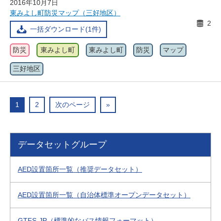
2016年10月7日
東みよし町防災マップ（三好地区）
2
一括ダウンロード(1件)
防災
東みよし町
東みよし町
防災
マップ
三好地区
1
2
次のページ
»
データセットグループ
AED設置箇所一覧（推奨データセット）
AED設置箇所一覧（自治体標準オープンデータセット）
GTFS-JP（標準的なバス情報フォーマット）