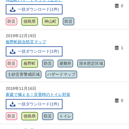
0
一括ダウンロード(1件)
防災
徳島県
神山町
防災
2019年12月19日
板野町総合防災マップ
1
一括ダウンロード(1件)
防災
板野町
防災
避難所
浸水想定区域
土砂災害警戒区域
ハザードマップ
2018年11月16日
家庭で備える！災害時のトイレ対策
0
一括ダウンロード(1件)
防災
徳島県
防災
トイレ