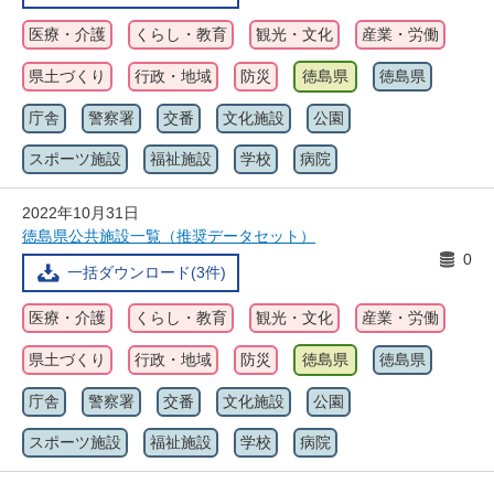
医療・介護
くらし・教育
観光・文化
産業・労働
県土づくり
行政・地域
防災
徳島県
徳島県
庁舎
警察署
交番
文化施設
公園
スポーツ施設
福祉施設
学校
病院
2022年10月31日
徳島県公共施設一覧（推奨データセット）
0
一括ダウンロード(3件)
医療・介護
くらし・教育
観光・文化
産業・労働
県土づくり
行政・地域
防災
徳島県
徳島県
庁舎
警察署
交番
文化施設
公園
スポーツ施設
福祉施設
学校
病院