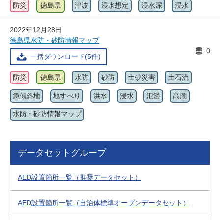
防災
徳島県
津波
浸水想定
浸水深
浸水
2022年12月28日
徳島県水防・砂防情報マップ
0
一括ダウンロード(5件)
防災
徳島県
水防
砂防
土砂災害
土石流
急傾斜地
地すべり
洪水
浸水
氾濫
高潮
水防・砂防情報マップ
データセットグループ
AED設置箇所一覧（推奨データセット）
AED設置箇所一覧（自治体標準オープンデータセット）