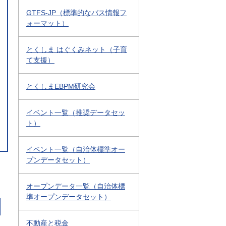
GTFS-JP（標準的なバス情報フ
ォーマット）
とくしま はぐくみネット（子育
て支援）
とくしまEBPM研究会
イベント一覧（推奨データセッ
ト）
イベント一覧（自治体標準オー
プンデータセット）
オープンデータ一覧（自治体標
準オープンデータセット）
不動産と税金