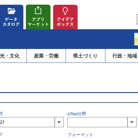
光・文化
産業・労働
県土づくり
行政・地域
野
eStat分野
グ
フォーマット