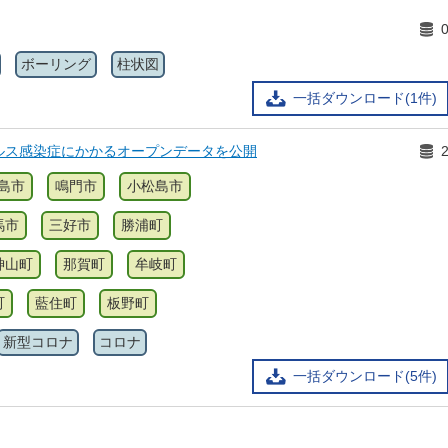
ボーリング
柱状図
一括ダウンロード(1件)
ルス感染症にかかるオープンデータを公開
島市
鳴門市
小松島市
馬市
三好市
勝浦町
神山町
那賀町
牟岐町
町
藍住町
板野町
新型コロナ
コロナ
一括ダウンロード(5件)