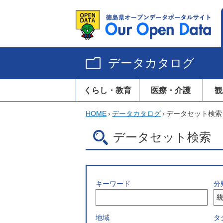
データカタログ
くらし・教育
医療・介護
観
HOME
›
データカタログ
›
データセット検索
データセット検索
キーワード
分
地域
タ