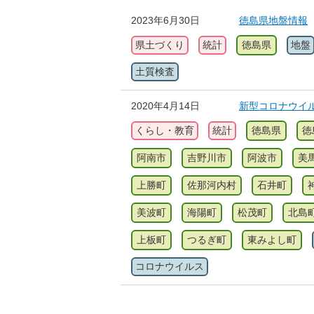
2023年6月30日
徳島県地盤情報
県土づくり
統計
徳島県
地盤
土質検査
2020年4月14日
新型コロナウイ
くらし・教育
統計
徳島県
徳
阿南市
吉野川市
阿波市
美
上勝町
佐那河内村
石井町
美波町
海陽町
松茂町
北島
上板町
つるぎ町
東みよし町
コロナウイルス