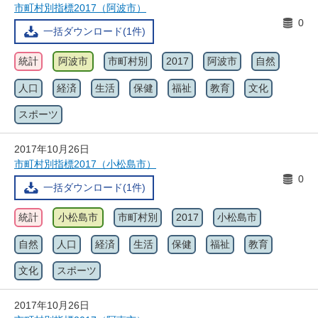
市町村別指標2017（阿波市）
0
一括ダウンロード(1件)
統計
阿波市
市町村別
2017
阿波市
自然
人口
経済
生活
保健
福祉
教育
文化
スポーツ
2017年10月26日
市町村別指標2017（小松島市）
0
一括ダウンロード(1件)
統計
小松島市
市町村別
2017
小松島市
自然
人口
経済
生活
保健
福祉
教育
文化
スポーツ
2017年10月26日