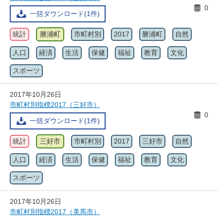
0
一括ダウンロード(1件)
統計
勝浦町
市町村別
2017
勝浦町
自然
人口
経済
生活
保健
福祉
教育
文化
スポーツ
2017年10月26日
市町村別指標2017（三好市）
0
一括ダウンロード(1件)
統計
三好市
市町村別
2017
三好市
自然
人口
経済
生活
保健
福祉
教育
文化
スポーツ
2017年10月26日
市町村別指標2017（美馬市）