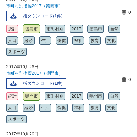
市町村別指標2017（徳島市）
0
一括ダウンロード(1件)
統計
徳島市
市町村別
2017
徳島市
自然
人口
経済
生活
保健
福祉
教育
文化
スポーツ
2017年10月26日
市町村別指標2017（鳴門市）
0
一括ダウンロード(1件)
統計
鳴門市
市町村別
2017
鳴門市
自然
人口
経済
生活
保健
福祉
教育
文化
スポーツ
2017年10月26日