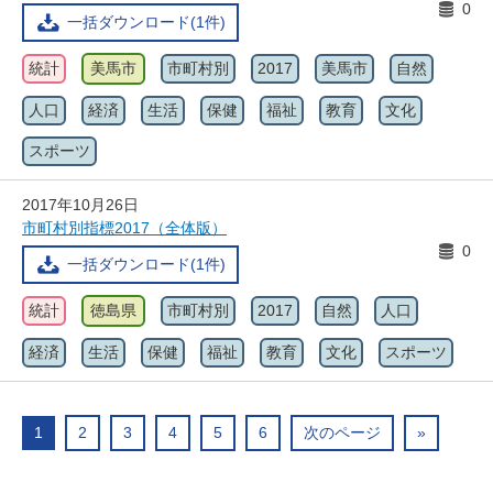
0
一括ダウンロード(1件)
統計
美馬市
市町村別
2017
美馬市
自然
人口
経済
生活
保健
福祉
教育
文化
スポーツ
2017年10月26日
市町村別指標2017（全体版）
0
一括ダウンロード(1件)
統計
徳島県
市町村別
2017
自然
人口
経済
生活
保健
福祉
教育
文化
スポーツ
1
2
3
4
5
6
次のページ
»