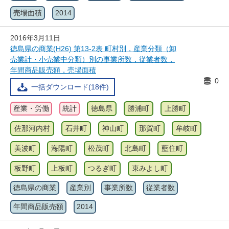
売場面積
2014
2016年3月11日
徳島県の商業(H26) 第13-2表 町村別，産業分類（卸
売業計・小売業中分類）別の事業所数，従業者数，
年間商品販売額，売場面積
0
一括ダウンロード(18件)
産業・労働
統計
徳島県
勝浦町
上勝町
佐那河内村
石井町
神山町
那賀町
牟岐町
美波町
海陽町
松茂町
北島町
藍住町
板野町
上板町
つるぎ町
東みよし町
徳島県の商業
産業別
事業所数
従業者数
年間商品販売額
2014