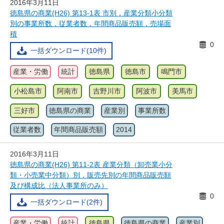
2016年3月11日
徳島県の商業(H26) 第13-1表 市別，産業分類小分類
別の事業所数，従業者数，年間商品販売額，売場面
積
0
一括ダウンロード(10件)
産業・労働
統計
徳島県
徳島市
鳴門市
小松島市
阿南市
吉野川市
阿波市
美馬市
三好市
徳島県の商業
産業別
事業所数
従業者数
年間商品販売額
2014
2016年3月11日
徳島県の商業(H26) 第11-2表 産業分類（卸売業小分
類・小売業中分類）別，販売先別の年間商品販売額
及び構成比（法人事業所のみ）
0
一括ダウンロード(2件)
産業・労働
統計
徳島県
徳島県の商業
産業別