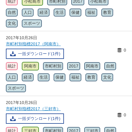
統計
小松島市
市町村別
2017
小松島市
自然
人口
経済
生活
保健
福祉
教育
文化
スポーツ
2017年10月26日
市町村別指標2017（阿南市）
0
一括ダウンロード(1件)
統計
阿南市
市町村別
2017
阿南市
自然
人口
経済
生活
保健
福祉
教育
文化
スポーツ
2017年10月26日
市町村別指標2017（三好市）
0
一括ダウンロード(1件)
統計
三好市
市町村別
2017
三好市
自然