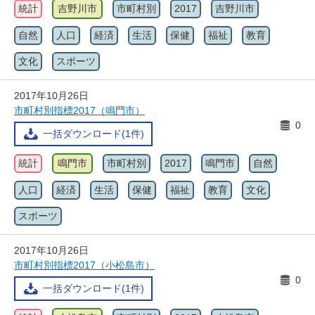
統計
吉野川市
市町村別
2017
吉野川市
自然
人口
経済
生活
保健
福祉
教育
文化
スポーツ
2017年10月26日
市町村別指標2017（鳴門市）
0
一括ダウンロード(1件)
統計
鳴門市
市町村別
2017
鳴門市
自然
人口
経済
生活
保健
福祉
教育
文化
スポーツ
2017年10月26日
市町村別指標2017（小松島市）
0
一括ダウンロード(1件)