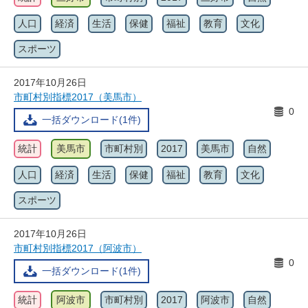
人口
経済
生活
保健
福祉
教育
文化
スポーツ
2017年10月26日
市町村別指標2017（美馬市）
0
一括ダウンロード(1件)
統計
美馬市
市町村別
2017
美馬市
自然
人口
経済
生活
保健
福祉
教育
文化
スポーツ
2017年10月26日
市町村別指標2017（阿波市）
0
一括ダウンロード(1件)
統計
阿波市
市町村別
2017
阿波市
自然