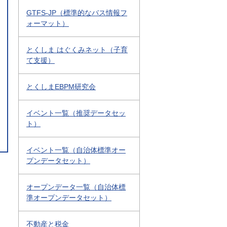
GTFS-JP（標準的なバス情報フ
ォーマット）
とくしま はぐくみネット（子育
て支援）
とくしまEBPM研究会
イベント一覧（推奨データセッ
ト）
イベント一覧（自治体標準オー
プンデータセット）
オープンデータ一覧（自治体標
準オープンデータセット）
不動産と税金