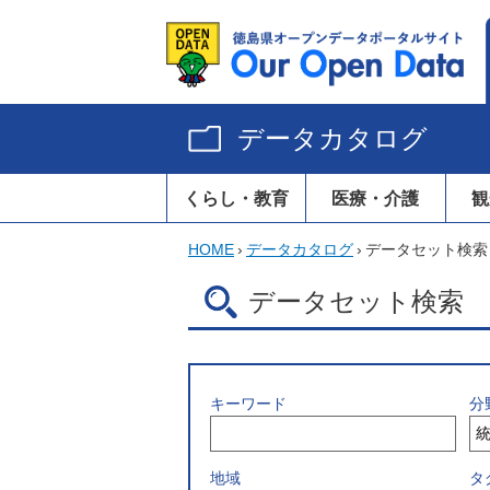
データカタログ
くらし・教育
医療・介護
観
HOME
›
データカタログ
›
データセット検索
データセット検索
キーワード
分
地域
タ