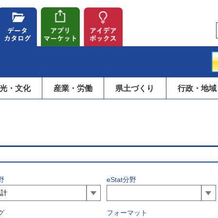
光・文化
産業・労働
県土づくり
行政・地域
野
eStat分野
グ
フォーマット