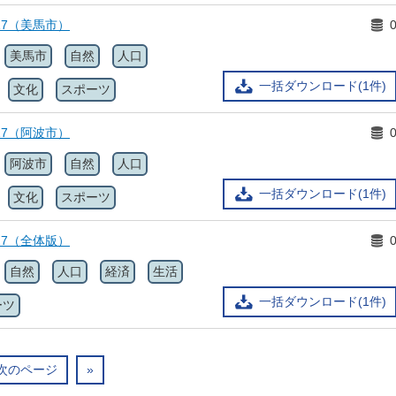
17（美馬市）
美馬市
自然
人口
一括ダウンロード(1件)
文化
スポーツ
17（阿波市）
阿波市
自然
人口
一括ダウンロード(1件)
文化
スポーツ
17（全体版）
自然
人口
経済
生活
一括ダウンロード(1件)
ーツ
次のページ
»