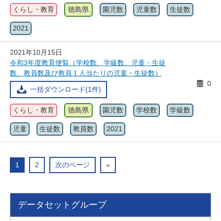
くらし・教育
徳島県
園児数
児童数
生徒数
2021
2021年10月15日
令和3年度教育便覧（学校数、学級数、児童・生徒
数、教員数及び教員１人当たりの児童・生徒数）
0
一括ダウンロード(1件)
くらし・教育
徳島県
園児数
学校数
学級数
児童
生徒数
教員数
2021
1
2
次のページ
»
データセットグループ