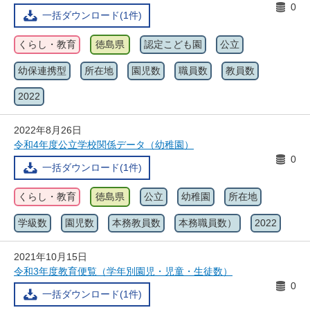
0
一括ダウンロード(1件)
くらし・教育
徳島県
認定こども園
公立
幼保連携型
所在地
園児数
職員数
教員数
2022
2022年8月26日
令和4年度公立学校関係データ（幼稚園）
0
一括ダウンロード(1件)
くらし・教育
徳島県
公立
幼稚園
所在地
学級数
園児数
本務教員数
本務職員数）
2022
2021年10月15日
令和3年度教育便覧（学年別園児・児童・生徒数）
0
一括ダウンロード(1件)