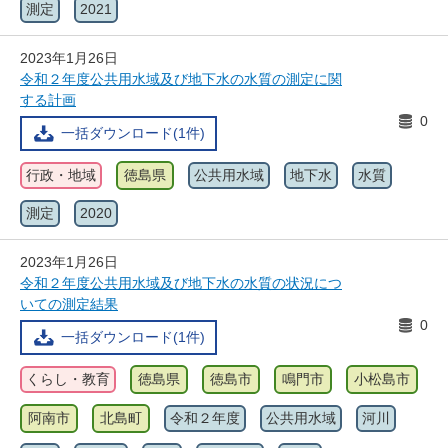
測定
2021
2023年1月26日
令和２年度公共用水域及び地下水の水質の測定に関
する計画
0
一括ダウンロード(1件)
行政・地域
徳島県
公共用水域
地下水
水質
測定
2020
2023年1月26日
令和２年度公共用水域及び地下水の水質の状況につ
いての測定結果
0
一括ダウンロード(1件)
くらし・教育
徳島県
徳島市
鳴門市
小松島市
阿南市
北島町
令和２年度
公共用水域
河川