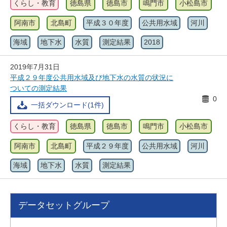
くらし・教育
徳島県
徳島市
鳴門市
小松島市
阿南市
北島町
平成３０年度
公共用水域
河川
海域
地下水
水質
測定結果
2018
2019年7月31日
平成２９年度公共用水域及び地下水の水質の状況に
ついての測定結果
0
一括ダウンロード(1件)
くらし・教育
徳島県
徳島市
鳴門市
小松島市
阿南市
北島町
平成２９年度
公共用水域
河川
海域
地下水
水質
測定結果
データセットグループ