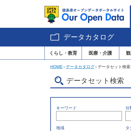
データカタログ
くらし・教育
医療・介護
観
HOME
›
データカタログ
›
データセット検索
データセット検索
キーワード
分
地域
タ