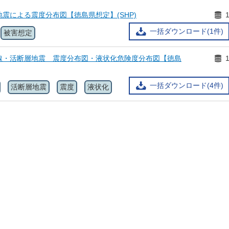
震による震度分布図【徳島県想定】(SHP)
一括ダウンロード(1件)
被害想定
線・活断層地震 震度分布図・液状化危険度分布図【徳島
一括ダウンロード(4件)
活断層地震
震度
液状化