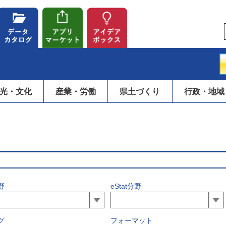
光・文化
産業・労働
県土づくり
行政・地域
野
eStat分野
グ
フォーマット