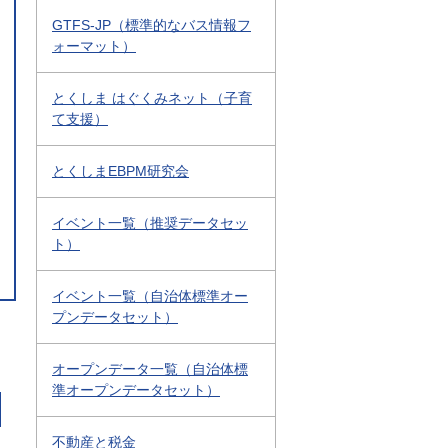
GTFS-JP（標準的なバス情報フ
ォーマット）
とくしま はぐくみネット（子育
て支援）
とくしまEBPM研究会
イベント一覧（推奨データセッ
ト）
イベント一覧（自治体標準オー
プンデータセット）
オープンデータ一覧（自治体標
準オープンデータセット）
不動産と税金