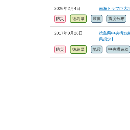
2026年2月4日
南海トラフ巨大地
防災
徳島県
震度
震度分布
2017年9月28日
徳島県中央構造
県想定】
防災
徳島県
地震
中央構造線