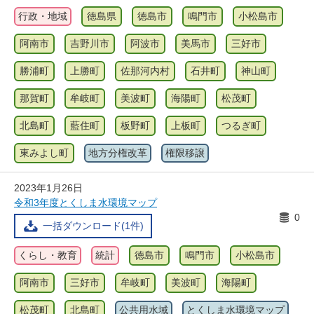
行政・地域
徳島県
徳島市
鳴門市
小松島市
阿南市
吉野川市
阿波市
美馬市
三好市
勝浦町
上勝町
佐那河内村
石井町
神山町
那賀町
牟岐町
美波町
海陽町
松茂町
北島町
藍住町
板野町
上板町
つるぎ町
東みよし町
地方分権改革
権限移譲
2023年1月26日
令和3年度とくしま水環境マップ
0
一括ダウンロード(1件)
くらし・教育
統計
徳島市
鳴門市
小松島市
阿南市
三好市
牟岐町
美波町
海陽町
松茂町
北島町
公共用水域
とくしま水環境マップ