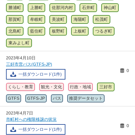
勝浦町
上勝町
佐那河内村
石井町
神山町
那賀町
牟岐町
美波町
海陽町
松茂町
北島町
藍住町
板野町
上板町
つるぎ町
東みよし町
2023年4月10日
三好市営バス(GTFS-JP)
0
一括ダウンロード(1件)
くらし・教育
観光・文化
行政・地域
三好市
GTFS
GTFS-JP
バス
推奨データセット
2023年4月7日
市町村への権限移譲の状況
0
一括ダウンロード(1件)