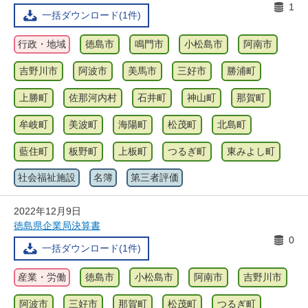
1
一括ダウンロード(1件)
行政・地域
徳島市
鳴門市
小松島市
阿南市
吉野川市
阿波市
美馬市
三好市
勝浦町
上勝町
佐那河内村
石井町
神山町
那賀町
牟岐町
美波町
海陽町
松茂町
北島町
藍住町
板野町
上板町
つるぎ町
東みよし町
社会福祉施設
名簿
第三者評価
2022年12月9日
徳島県企業局決算書
0
一括ダウンロード(1件)
産業・労働
徳島市
小松島市
阿南市
吉野川市
阿波市
三好市
那賀町
松茂町
つるぎ町