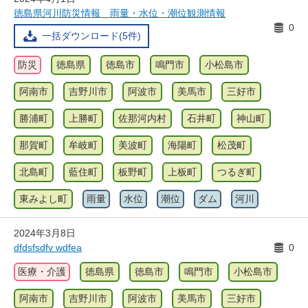
徳島県河川防災情報 雨量・水位・潮位観測情報
0
一括ダウンロード(5件)
防災
徳島県
徳島市
鳴門市
小松島市
阿南市
吉野川市
阿波市
美馬市
三好市
勝浦町
上勝町
佐那河内村
石井町
神山町
那賀町
牟岐町
美波町
海陽町
松茂町
北島町
藍住町
板野町
上板町
つるぎ町
東みよし町
雨量
水位
潮位
ダム
河川
2024年3月8日
dfdsfsdfv wdfea
0
医療・介護
徳島県
徳島市
鳴門市
小松島市
阿南市
吉野川市
阿波市
美馬市
三好市