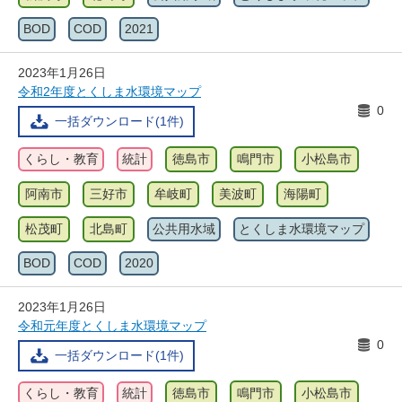
BOD
COD
2021
2023年1月26日
令和2年度とくしま水環境マップ
0
一括ダウンロード(1件)
くらし・教育
統計
徳島市
鳴門市
小松島市
阿南市
三好市
牟岐町
美波町
海陽町
松茂町
北島町
公共用水域
とくしま水環境マップ
BOD
COD
2020
2023年1月26日
令和元年度とくしま水環境マップ
0
一括ダウンロード(1件)
くらし・教育
統計
徳島市
鳴門市
小松島市