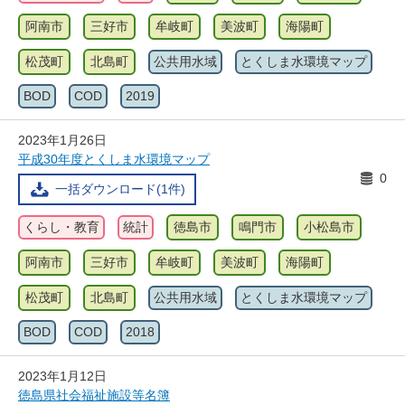
阿南市
三好市
牟岐町
美波町
海陽町
松茂町
北島町
公共用水域
とくしま水環境マップ
BOD
COD
2019
2023年1月26日
平成30年度とくしま水環境マップ
0
一括ダウンロード(1件)
くらし・教育
統計
徳島市
鳴門市
小松島市
阿南市
三好市
牟岐町
美波町
海陽町
松茂町
北島町
公共用水域
とくしま水環境マップ
BOD
COD
2018
2023年1月12日
徳島県社会福祉施設等名簿