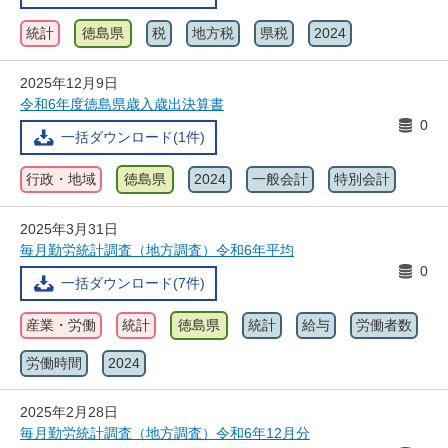
統計
徳島県
税
地方税
県税
2024
2025年12月9日
令和6年度徳島県歳入歳出決算書
0
一括ダウンロード(1件)
行政・地域
徳島県
2024
一般会計
特別会計
2025年3月31日
毎月勤労統計調査（地方調査）令和6年平均
0
一括ダウンロード(7件)
産業・労働
統計
徳島県
統計
給与
労働者数
労働時間
2024
2025年2月28日
毎月勤労統計調査（地方調査）令和6年12月分