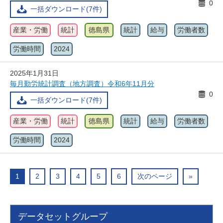
0
一括ダウンロード(7件)
産業・労働
統計
徳島県
統計
給与
労働者数
労働時間
2024
2025年1月31日
毎月勤労統計調査（地方調査）令和6年11月分
0
一括ダウンロード(7件)
産業・労働
統計
徳島県
統計
給与
労働者数
労働時間
2024
1
2
3
4
5
6
次のページ
»
データセットグループ