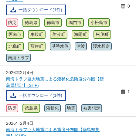
0
一括ダウンロード(1件)
防災
徳島県
徳島市
鳴門市
小松島市
阿南市
牟岐町
美波町
海陽町
松茂町
北島町
藍住町
基準水位
津波
浸水想定
南海トラフ
2026年2月4日
南海トラフ巨大地震による液状化危険度分布図【徳
島県想定】(SHP)
1
一括ダウンロード(1件)
防災
徳島県
液状化
地震
被害想定
2026年2月4日
南海トラフ巨大地震による震度分布図【徳島県想