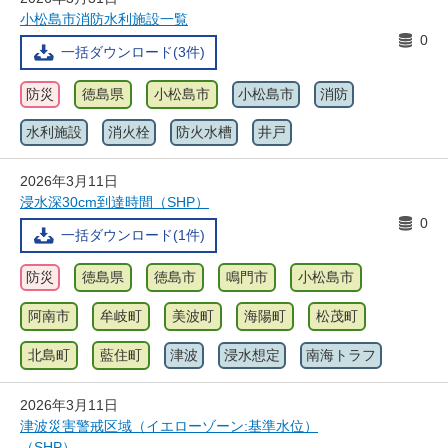
小松島市消防水利施設一覧
0
一括ダウンロード(3件)
防災
徳島県
小松島市
小松島市
消防
水利施設
消火栓
防火水槽
井戸
2026年3月11日
浸水深30cm到達時間（SHP）
0
一括ダウンロード(1件)
防災
徳島県
徳島市
鳴門市
小松島市
阿南市
牟岐町
美波町
海陽町
松茂町
北島町
藍住町
津波
浸水想定
南海トラフ
2026年3月11日
津波災害警戒区域（イエローゾーン:基準水位）
（SHP）