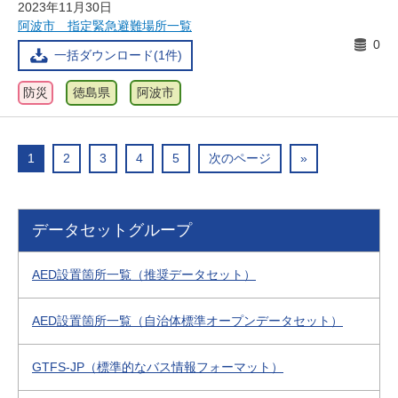
2023年11月30日
阿波市 指定緊急避難場所一覧
0
一括ダウンロード(1件)
防災
徳島県
阿波市
1
2
3
4
5
次のページ
»
データセットグループ
AED設置箇所一覧（推奨データセット）
AED設置箇所一覧（自治体標準オープンデータセット）
GTFS-JP（標準的なバス情報フォーマット）