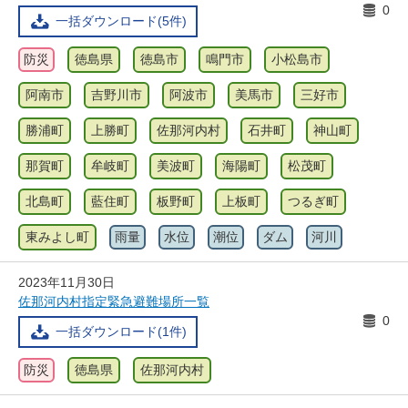
0
一括ダウンロード(5件)
防災
徳島県
徳島市
鳴門市
小松島市
阿南市
吉野川市
阿波市
美馬市
三好市
勝浦町
上勝町
佐那河内村
石井町
神山町
那賀町
牟岐町
美波町
海陽町
松茂町
北島町
藍住町
板野町
上板町
つるぎ町
東みよし町
雨量
水位
潮位
ダム
河川
2023年11月30日
佐那河内村指定緊急避難場所一覧
0
一括ダウンロード(1件)
防災
徳島県
佐那河内村