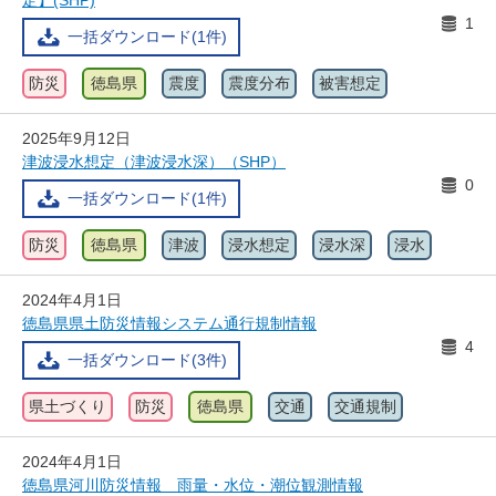
定】(SHP)
1
一括ダウンロード(1件)
防災
徳島県
震度
震度分布
被害想定
2025年9月12日
津波浸水想定（津波浸水深）（SHP）
0
一括ダウンロード(1件)
防災
徳島県
津波
浸水想定
浸水深
浸水
2024年4月1日
徳島県県土防災情報システム通行規制情報
4
一括ダウンロード(3件)
県土づくり
防災
徳島県
交通
交通規制
2024年4月1日
徳島県河川防災情報 雨量・水位・潮位観測情報