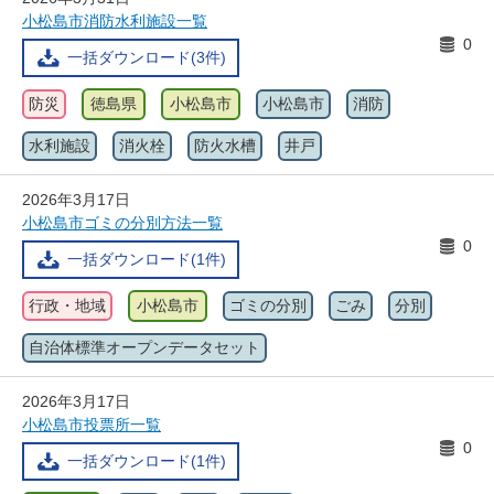
小松島市消防水利施設一覧
0
一括ダウンロード(3件)
防災
徳島県
小松島市
小松島市
消防
水利施設
消火栓
防火水槽
井戸
2026年3月17日
小松島市ゴミの分別方法一覧
0
一括ダウンロード(1件)
行政・地域
小松島市
ゴミの分別
ごみ
分別
自治体標準オープンデータセット
2026年3月17日
小松島市投票所一覧
0
一括ダウンロード(1件)