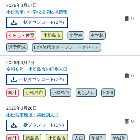
2026年3月17日
小松島市小中学校通学区域情報
0
一括ダウンロード(2件)
くらし・教育
小松島市
小学校
中学校
通学区域
自治体標準オープンデータセット
2026年3月2日
令和８年 小松島市の町別人口
0
一括ダウンロード(7件)
統計
小松島市
小松島市
町別人口
2026
2025年3月28日
小松島市地域・年齢別人口
0
一括ダウンロード(1件)
統計
徳島県
小松島市
人口
年齢別
地域別