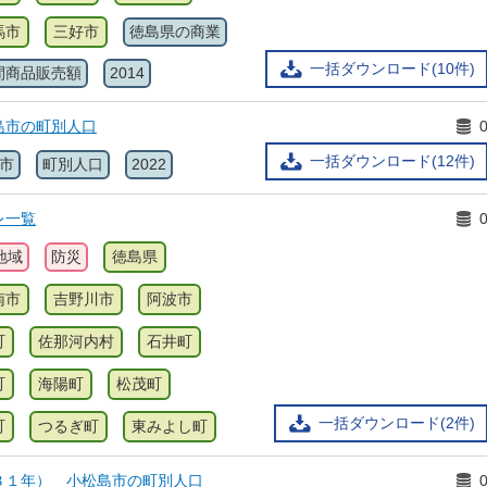
馬市
三好市
徳島県の商業
一括ダウンロード(10件)
間商品販売額
2014
島市の町別人口
一括ダウンロード(12件)
市
町別人口
2022
レ一覧
地域
防災
徳島県
南市
吉野川市
阿波市
町
佐那河内村
石井町
町
海陽町
松茂町
一括ダウンロード(2件)
町
つるぎ町
東みよし町
３１年） 小松島市の町別人口