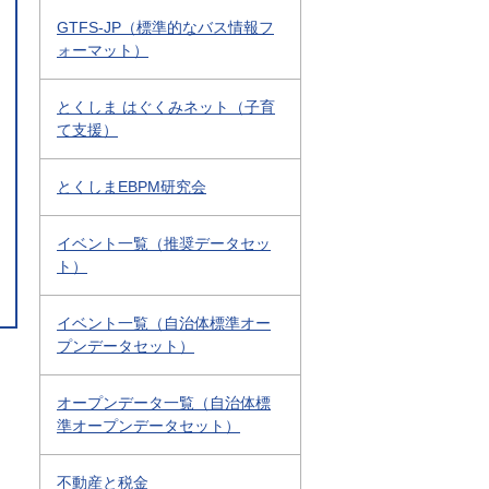
GTFS-JP（標準的なバス情報フ
ォーマット）
とくしま はぐくみネット（子育
て支援）
とくしまEBPM研究会
イベント一覧（推奨データセッ
ト）
イベント一覧（自治体標準オー
プンデータセット）
オープンデータ一覧（自治体標
準オープンデータセット）
不動産と税金