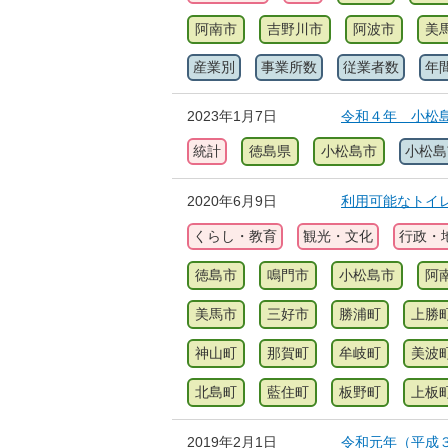
阿南市
吉野川市
阿波市
美
産業別
事業所数
従業者数
年
2023年1月7日
令和４年 小松
統計
徳島県
小松島市
小松島
2020年6月9日
利用可能なトイ
くらし・教育
観光・文化
行政・
徳島市
鳴門市
小松島市
阿
美馬市
三好市
勝浦町
上勝
神山町
那賀町
牟岐町
美波
北島町
藍住町
板野町
上板
2019年2月1日
令和元年（平成