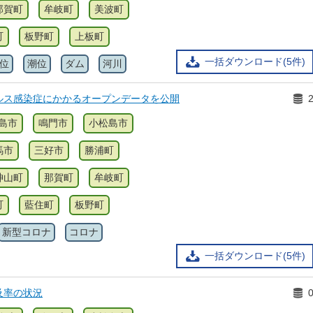
那賀町
牟岐町
美波町
町
板野町
上板町
一括ダウンロード(5件)
位
潮位
ダム
河川
ルス感染症にかかるオープンデータを公開
島市
鳴門市
小松島市
馬市
三好市
勝浦町
神山町
那賀町
牟岐町
町
藍住町
板野町
新型コロナ
コロナ
一括ダウンロード(5件)
及率の状況