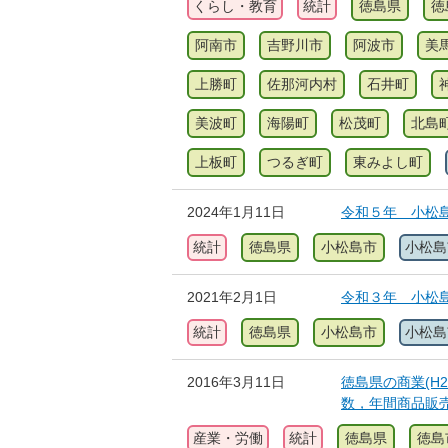
くらし・教育
統計
徳島県
徳
阿南市
吉野川市
阿波市
美
上勝町
佐那河内村
石井町
美波町
海陽町
松茂町
北島
上板町
つるぎ町
東みよし町
2024年1月11日
令和５年 小松
統計
徳島県
小松島市
小松島
2021年2月1日
令和３年 小松
統計
徳島県
小松島市
小松島
2016年3月11日
徳島県の商業(H
数，年間商品販
産業・労働
統計
徳島県
徳島