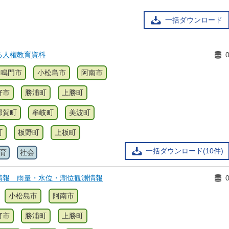
一括ダウンロード
る人権教育資料
鳴門市
小松島市
阿南市
好市
勝浦町
上勝町
那賀町
牟岐町
美波町
町
板野町
上板町
一括ダウンロード(10件)
育
社会
情報 雨量・水位・潮位観測情報
小松島市
阿南市
好市
勝浦町
上勝町