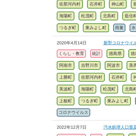
佐那河内村
石井町
神山町
海陽町
松茂町
北島町
藍住
つるぎ町
東みよし町
雨量
水
2020年4月14日
新型コロナウイ
くらし・教育
統計
徳島県
徳
阿南市
吉野川市
阿波市
美
上勝町
佐那河内村
石井町
美波町
海陽町
松茂町
北島
上板町
つるぎ町
東みよし町
コロナウイルス
2022年12月7日
汚水処理人口普