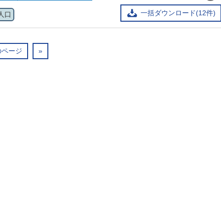
一括ダウンロード(12件)
人口
のページ
»