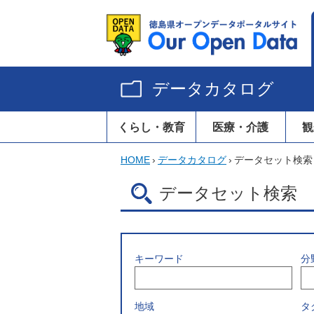
データカタログ
くらし・教育
医療・介護
観
HOME
›
データカタログ
›
データセット検索
データセット検索
キーワード
分
地域
タ