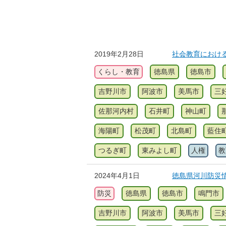
2019年2月28日
社会教育におけ
くらし・教育
徳島県
徳島市
吉野川市
阿波市
美馬市
三
佐那河内村
石井町
神山町
海陽町
松茂町
北島町
藍住
つるぎ町
東みよし町
人権
教
2024年4月1日
徳島県河川防災
防災
徳島県
徳島市
鳴門市
吉野川市
阿波市
美馬市
三