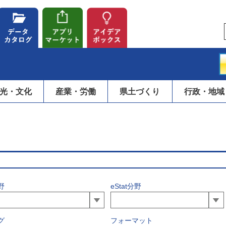
光・文化
産業・労働
県土づくり
行政・地域
野
eStat分野
グ
フォーマット