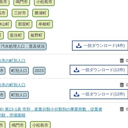
島市
鳴門市
小松島市
馬市
三好市
勝浦町
神山町
那賀町
牟岐町
町
藍住町
板野町
一括ダウンロード(4件)
汚水処理人口，普及状況
島市の町別人口
一括ダウンロード(12件)
市
町別人口
2023
島市の町別人口
一括ダウンロード(12件)
市
町別人口
26) 第13-1表 市別，産業分類小分類別の事業所数，従業者
売額，売場面積
市
鳴門市
小松島市