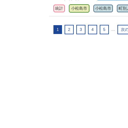
統計
小松島市
小松島市
町別
...
1
2
3
4
5
次