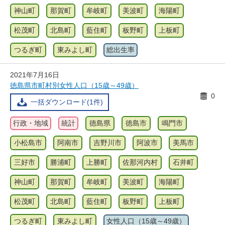
神山町
那賀町
牟岐町
美波町
海陽町
松茂町
北島町
藍住町
板野町
上板町
つるぎ町
東みよし町
総出生率
2021年7月16日
徳島県市町村別女性人口（15歳～49歳）
0
一括ダウンロード(1件)
行政・地域
統計
徳島県
徳島市
鳴門市
小松島市
阿南市
吉野川市
阿波市
美馬市
三好市
勝浦町
上勝町
佐那河内村
石井町
神山町
那賀町
牟岐町
美波町
海陽町
松茂町
北島町
藍住町
板野町
上板町
つるぎ町
東みよし町
女性人口（15歳～49歳）