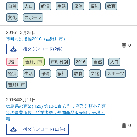
自然
人口
経済
生活
保健
福祉
教育
文化
スポーツ
2016年3月25日
市町村別指標2016（吉野川市）
0
一括ダウンロード(2件)
統計
吉野川市
市町村別
2016
自然
人口
経済
生活
保健
福祉
教育
文化
スポーツ
吉野川市
2016年3月11日
徳島県の商業(H26) 第13-1表 市別，産業分類小分類
別の事業所数，従業者数，年間商品販売額，売場面
積
0
一括ダウンロード(10件)