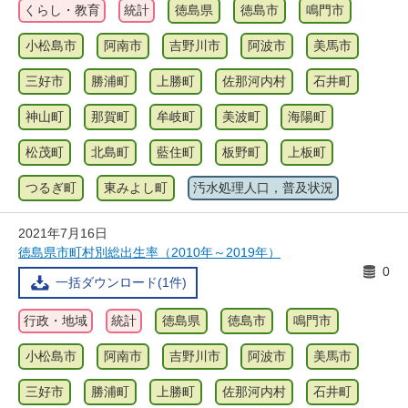
くらし・教育
統計
徳島県
徳島市
鳴門市
小松島市
阿南市
吉野川市
阿波市
美馬市
三好市
勝浦町
上勝町
佐那河内村
石井町
神山町
那賀町
牟岐町
美波町
海陽町
松茂町
北島町
藍住町
板野町
上板町
つるぎ町
東みよし町
汚水処理人口，普及状況
2021年7月16日
徳島県市町村別総出生率（2010年～2019年）
0
一括ダウンロード(1件)
行政・地域
統計
徳島県
徳島市
鳴門市
小松島市
阿南市
吉野川市
阿波市
美馬市
三好市
勝浦町
上勝町
佐那河内村
石井町