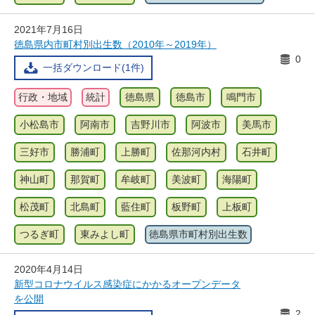
2021年7月16日
徳島県内市町村別出生数（2010年～2019年）
0
一括ダウンロード(1件)
行政・地域
統計
徳島県
徳島市
鳴門市
小松島市
阿南市
吉野川市
阿波市
美馬市
三好市
勝浦町
上勝町
佐那河内村
石井町
神山町
那賀町
牟岐町
美波町
海陽町
松茂町
北島町
藍住町
板野町
上板町
つるぎ町
東みよし町
徳島県市町村別出生数
2020年4月14日
新型コロナウイルス感染症にかかるオープンデータ
を公開
2