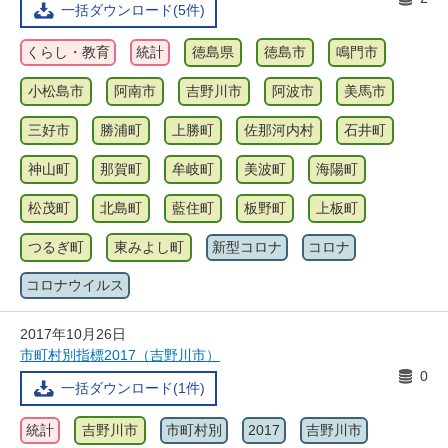
一括ダウンロード(5件)
くらし・教育
統計
徳島県
徳島市
鳴門市
小松島市
阿南市
吉野川市
阿波市
美馬市
三好市
勝浦町
上勝町
佐那河内村
石井町
神山町
那賀町
牟岐町
美波町
海陽町
松茂町
北島町
藍住町
板野町
上板町
つるぎ町
東みよし町
新型コロナ
コロナ
コロナウイルス
2017年10月26日
市町村別指標2017（吉野川市）
0
一括ダウンロード(1件)
統計
吉野川市
市町村別
2017
吉野川市