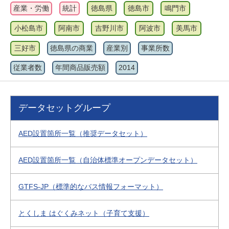
産業・労働
統計
徳島県
徳島市
鳴門市
小松島市
阿南市
吉野川市
阿波市
美馬市
三好市
徳島県の商業
産業別
事業所数
従業者数
年間商品販売額
2014
データセットグループ
AED設置箇所一覧（推奨データセット）
AED設置箇所一覧（自治体標準オープンデータセット）
GTFS-JP（標準的なバス情報フォーマット）
とくしま はぐくみネット（子育て支援）