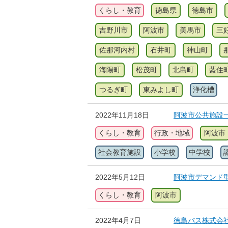
くらし・教育
徳島県
徳島市
吉野川市
阿波市
美馬市
三
佐那河内村
石井町
神山町
海陽町
松茂町
北島町
藍住
つるぎ町
東みよし町
浄化槽
2022年11月18日
阿波市公共施設
くらし・教育
行政・地域
阿波市
社会教育施設
小学校
中学校
2022年5月12日
阿波市デマンド
くらし・教育
阿波市
2022年4月7日
徳島バス株式会社(G