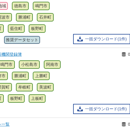
地域
徳島市
鳴門市
阿波市
勝浦町
石井町
町
藍住町
板野町
一括ダウンロード(1件)
推奨データセット
析機関登録簿
鳴門市
小松島市
阿南市
好市
勝浦町
上勝町
那賀町
牟岐町
美波町
町
板野町
上板町
一括ダウンロード(1件)
レ一覧