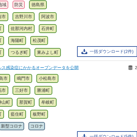
地域
防災
徳島県
南市
吉野川市
阿波市
町
佐那河内村
石井町
町
海陽町
松茂町
一括ダウンロード(2件)
町
つるぎ町
東みよし町
ルス感染症にかかるオープンデータを公開
島市
鳴門市
小松島市
馬市
三好市
勝浦町
神山町
那賀町
牟岐町
町
藍住町
板野町
新型コロナ
コロナ
一括ダウンロード(5件)