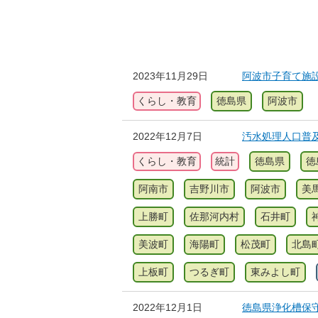
2023年11月29日
阿波市子育て施
くらし・教育
徳島県
阿波市
2022年12月7日
汚水処理人口普
くらし・教育
統計
徳島県
徳
阿南市
吉野川市
阿波市
美
上勝町
佐那河内村
石井町
美波町
海陽町
松茂町
北島
上板町
つるぎ町
東みよし町
2022年12月1日
徳島県浄化槽保