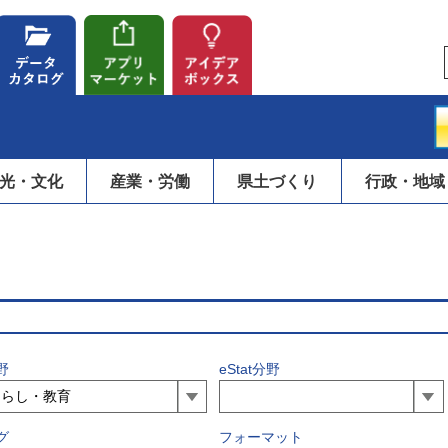
光・文化
産業・労働
県土づくり
行政・地域
野
eStat分野
グ
フォーマット