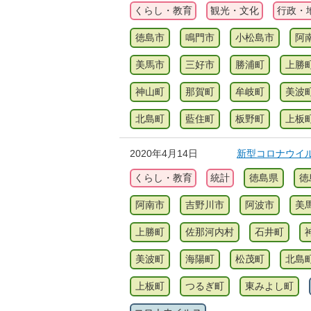
くらし・教育
観光・文化
行政・
徳島市
鳴門市
小松島市
阿
美馬市
三好市
勝浦町
上勝
神山町
那賀町
牟岐町
美波
北島町
藍住町
板野町
上板
2020年4月14日
新型コロナウイ
くらし・教育
統計
徳島県
徳
阿南市
吉野川市
阿波市
美
上勝町
佐那河内村
石井町
美波町
海陽町
松茂町
北島
上板町
つるぎ町
東みよし町