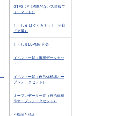
GTFS-JP（標準的なバス情報フ
ォーマット）
とくしま はぐくみネット（子育
て支援）
とくしまEBPM研究会
イベント一覧（推奨データセッ
ト）
イベント一覧（自治体標準オー
プンデータセット）
オープンデータ一覧（自治体標
準オープンデータセット）
不動産と税金