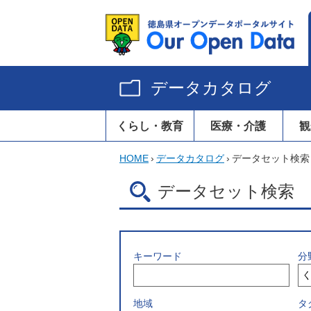
データカタログ
くらし・教育
医療・介護
観
HOME
›
データカタログ
›
データセット検索
データセット検索
キーワード
分
地域
タ