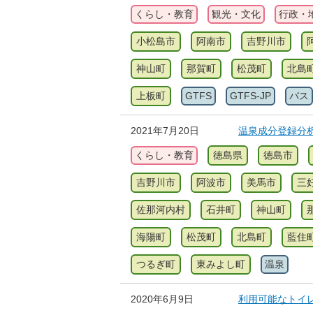
くらし・教育
観光・文化
行政・
小松島市
阿南市
吉野川市
神山町
那賀町
松茂町
北島
上板町
GTFS
GTFS-JP
バス
2021年7月20日
温泉成分登録分
くらし・教育
徳島県
徳島市
吉野川市
阿波市
美馬市
三
佐那河内村
石井町
神山町
海陽町
松茂町
北島町
藍住
つるぎ町
東みよし町
温泉
2020年6月9日
利用可能なトイ