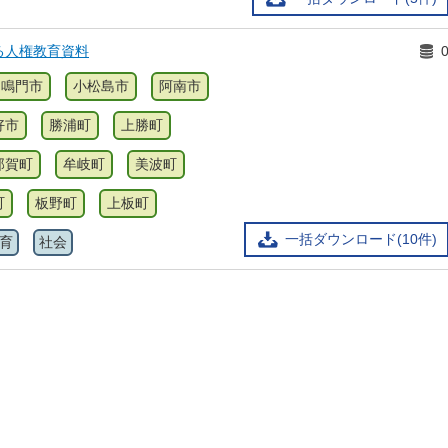
る人権教育資料
鳴門市
小松島市
阿南市
好市
勝浦町
上勝町
那賀町
牟岐町
美波町
町
板野町
上板町
一括ダウンロード(10件)
育
社会