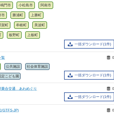
鳴門市
小松島市
阿南市
好市
勝浦町
上勝町
那賀町
牟岐町
美波町
町
板野町
上板町
一括ダウンロード(1件)
一覧
公共施設
社会体育施設
一括ダウンロード(1件)
認定こども園
型乗合交通 あわめぐり
一括ダウンロード(1件)
TFS-JP)