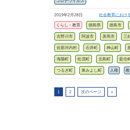
コロナウイルス
2019年2月28日
社会教育におけ
くらし・教育
徳島県
徳島市
吉野川市
阿波市
美馬市
三
佐那河内村
石井町
神山町
海陽町
松茂町
北島町
藍住
つるぎ町
東みよし町
人権
教
1
2
次のページ
»