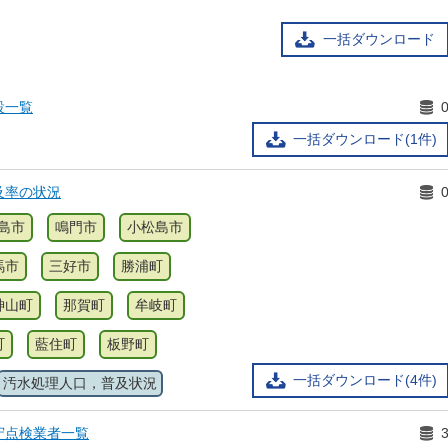
一括ダウンロード
設一覧
一括ダウンロード(1件)
及率の状況
島市
鳴門市
小松島市
馬市
三好市
勝浦町
神山町
那賀町
牟岐町
町
藍住町
板野町
一括ダウンロード(4件)
汚水処理人口，普及状況
守点検業者一覧